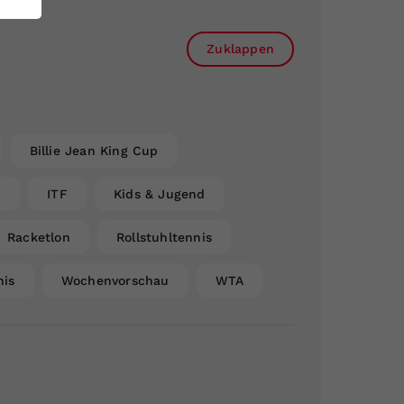
Zuklappen
Billie Jean King Cup
n
ITF
Kids & Jugend
Racketlon
Rollstuhltennis
nis
Wochenvorschau
WTA