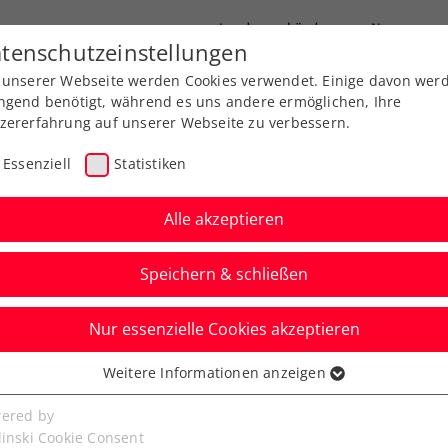
Landesverbände
News
tenschutzeinstellungen
 unserer Webseite werden Cookies verwendet. Einige davon wer
port
Ausbildung
Services
Über uns
ngend benötigt, während es uns andere ermöglichen, Ihre
zererfahrung auf unserer Webseite zu verbessern.
Essenziell
Statistiken
Alle akzeptieren
Aktuelle News
Speichern & schließen
Nur essenzielle Cookies akzeptieren
Weitere Informationen anzeigen
ssenziell
senzielle Cookies werden für grundlegende Funktionen der
ered by
bseite benötigt. Dadurch ist gewährleistet, dass die Webseite
linski Cookie Consent