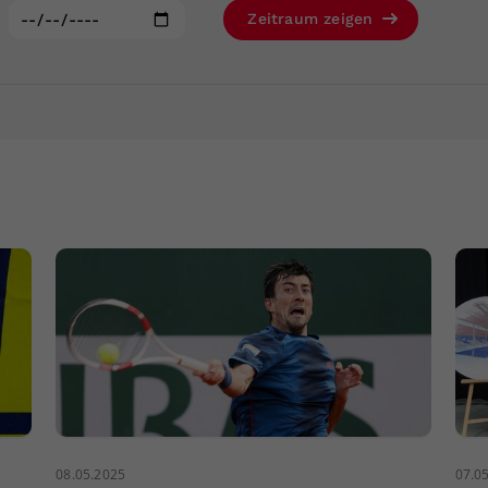
Zweck
generierte ID, für die historische Speicherung
:
Zeitraum zeigen
Ihrer vorgenommen Einstellungen, falls der
Webseiten-Betreiber dies eingestellt hat.
08.05.2025
07.0