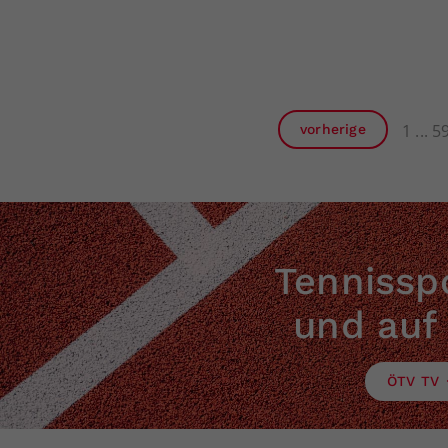
1
5
vorherige
Tennisspo
und auf
ÖTV TV