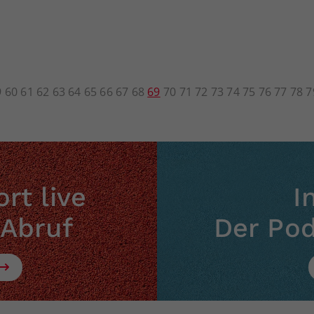
9
60
61
62
63
64
65
66
67
68
69
70
71
72
73
74
75
76
77
78
7
rt live
I
 Abruf
Der Po