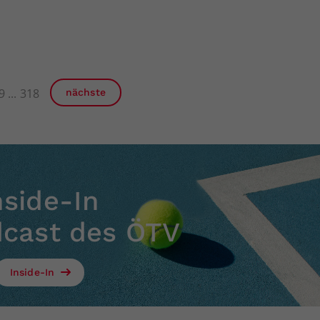
9
318
nächste
nside-In
dcast des ÖTV
Inside-In