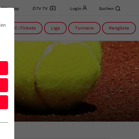
ÖTV App
ÖTV TV
Login
Suchen
den
DC-Tickets
Liga
Turniere
Rangliste