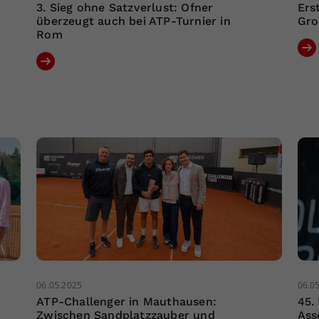
3. Sieg ohne Satzverlust: Ofner
Ers
überzeugt auch bei ATP-Turnier in
Gro
Rom
06.05.2025
06.0
ATP-Challenger in Mauthausen:
45.
Zwischen Sandplatzzauber und
Ass