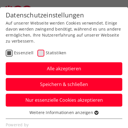
Datenschutzeinstellungen
Auf unserer Webseite werden Cookies verwendet. Einige
davon werden zwingend benötigt, während es uns andere
ermöglichen, Ihre Nutzererfahrung auf unserer Webseite
zu verbessern.
Aktuelle News
Essenziell
Statistiken
Alle akzeptieren
Speichern & schließen
Nur essenzielle Cookies akzeptieren
Weitere Informationen anzeigen
Essenziell
News filtern
Essenzielle Cookies werden für grundlegende
Powered by