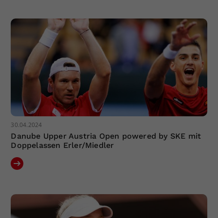
Dieser Wert speichert Ihre Consent-
Einstellungen. Unter anderem eine
zufällig generierte ID, für die
Zweck
historische Speicherung Ihrer
vorgenommen Einstellungen, falls der
Webseiten-Betreiber dies eingestellt
hat.
30.04.2024
Danube Upper Austria Open powered by SKE mit
Doppelassen Erler/Miedler