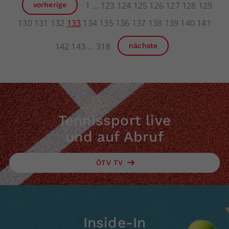
1
123
124
125
126
127
128
129
vorherige
130
131
132
133
134
135
136
137
138
139
140
141
142
143
318
nächste
Tennissport live
und auf Abruf
ÖTV TV
Inside-In