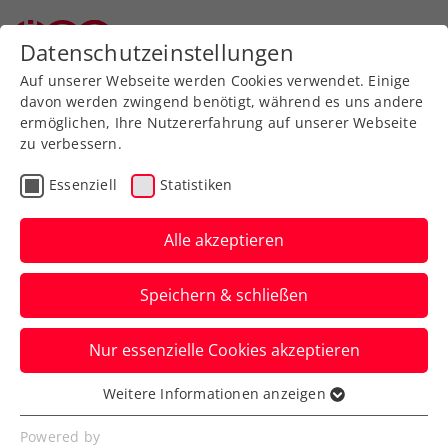
Datenschutzeinstellungen
Auf unserer Webseite werden Cookies verwendet. Einige
davon werden zwingend benötigt, während es uns andere
ermöglichen, Ihre Nutzererfahrung auf unserer Webseite
zu verbessern.
Aktuelle News
Essenziell
Statistiken
Alle akzeptieren
Speichern & schließen
Nur essenzielle Cookies akzeptieren
Weitere Informationen anzeigen
Essenziell
News filtern
Essenzielle Cookies werden für grundlegende
Powered by