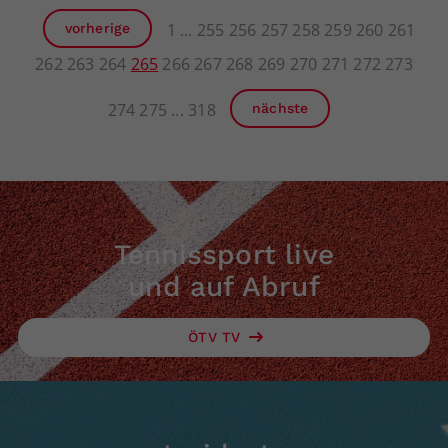
1
255
256
257
258
259
260
261
vorherige
262
263
264
265
266
267
268
269
270
271
272
273
274
275
318
nächste
Tennissport live
und auf Abruf
ÖTV TV