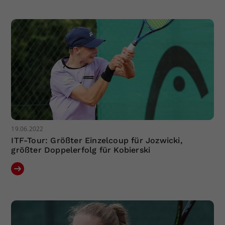
Dieser Wert speichert Ihre Consent-
Einstellungen. Unter anderem eine
zufällig generierte ID, für die
Zweck
historische Speicherung Ihrer
vorgenommen Einstellungen, falls der
Webseiten-Betreiber dies eingestellt
hat.
19.06.2022
ITF-Tour: Größter Einzelcoup für Jozwicki,
größter Doppelerfolg für Kobierski