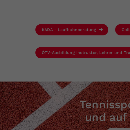
KADA - Laufbahnberatung
Col
ÖTV-Ausbildung Instruktor, Lehrer und Tr
Tennisspo
und auf