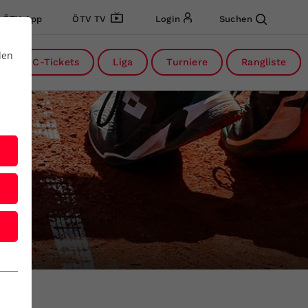
ÖTV App
ÖTV TV
Login
Suchen
den
DC-Tickets
Liga
Turniere
Rangliste