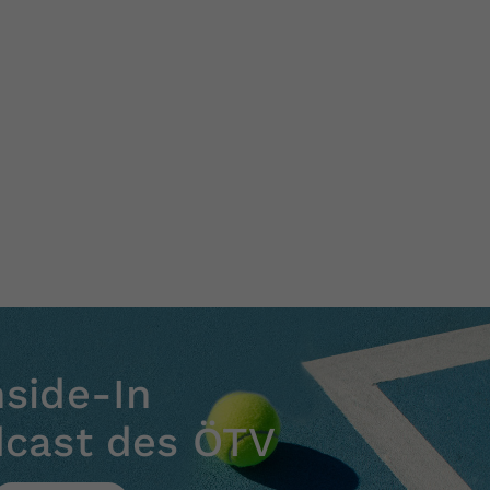
nside-In
dcast des ÖTV