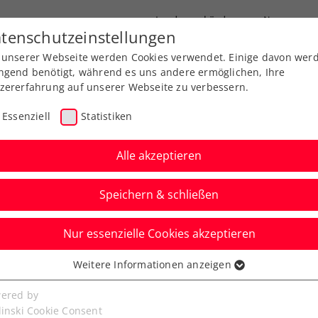
Landesverbände
News
tenschutzeinstellungen
 unserer Webseite werden Cookies verwendet. Einige davon wer
port
Ausbildung
Services
Über uns
ngend benötigt, während es uns andere ermöglichen, Ihre
zererfahrung auf unserer Webseite zu verbessern.
Essenziell
Statistiken
Alle akzeptieren
Duale Ausbildung
Speichern & schließen
Nur essenzielle Cookies akzeptieren
Weitere Informationen anzeigen
ssenziell
senzielle Cookies werden für grundlegende Funktionen der
ered by
bseite benötigt. Dadurch ist gewährleistet, dass die Webseite
linski Cookie Consent