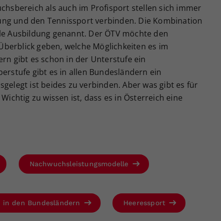
Zweck
generierte ID, für die historische Speicherung
chsbereich als auch im Profisport stellen sich immer
Ihrer vorgenommen Einstellungen, falls der
ldung und den Tennissport verbinden. Die Kombination
Webseiten-Betreiber dies eingestellt hat.
le Ausbildung genannt. Der ÖTV möchte den
 Überblick geben, welche Möglichkeiten es im
rn gibt es schon in der Unterstufe ein
erstufe gibt es in allen Bundesländern ein
elegt ist beides zu verbinden. Aber was gibt es für
ichtig zu wissen ist, dass es in Österreich eine
Nachwuchsleistungsmodelle
en in den Bundesländern
Heeressport