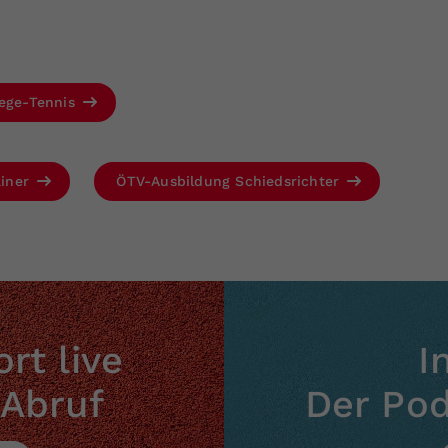
lege-Tennis
ainer
ÖTV-Ausbildung Schiedsrichter
rt live
I
 Abruf
Der Po