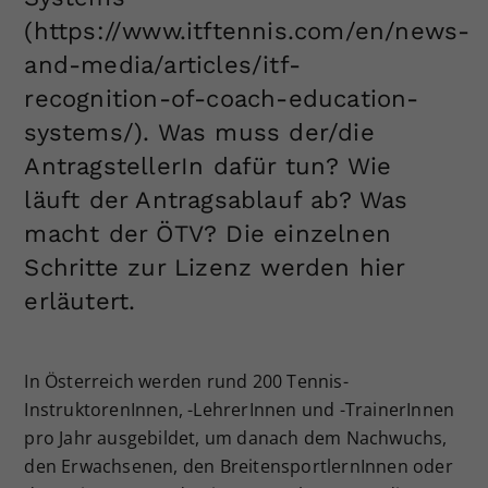
Dieser Wert speichert Ihre Consent-
(https://www.itftennis.com/en/news-
Einstellungen. Unter anderem eine
and-media/articles/itf-
zufällig generierte ID, für die
recognition-of-coach-education-
Zweck
historische Speicherung Ihrer
vorgenommen Einstellungen, falls der
systems/). Was muss der/die
Webseiten-Betreiber dies eingestellt
AntragstellerIn dafür tun? Wie
hat.
läuft der Antragsablauf ab? Was
macht der ÖTV? Die einzelnen
Schritte zur Lizenz werden hier
erläutert.
In Österreich werden rund 200 Tennis-
InstruktorenInnen, -LehrerInnen und -TrainerInnen
pro Jahr ausgebildet, um danach dem Nachwuchs,
den Erwachsenen, den BreitensportlernInnen oder