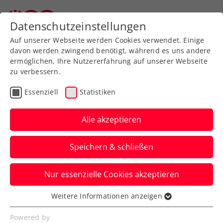
Datenschutzeinstellungen
Auf unserer Webseite werden Cookies verwendet. Einige
davon werden zwingend benötigt, während es uns andere
ermöglichen, Ihre Nutzererfahrung auf unserer Webseite
zu verbessern.
Ausländische Ausbildungen
Essenziell
Statistiken
Alle akzeptieren
Speichern & schließen
Nur essenzielle Cookies akzeptieren
Weitere Informationen anzeigen
Der ÖTV anerkennt auch
Essenziell
ausländische (inkl. EU)
Essenzielle Cookies werden für grundlegende
Powered by