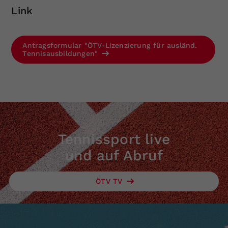
Link
Antragsformular "ÖTV-Lizenzierung für ausländ.
Tennisausbildungen"
Tennissport live
und auf Abruf
ÖTV TV