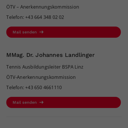
Anerkennungskommission
ÖTV – Anerkennungskommission
der Datenüberprüfung und
der Freischaltung durch den ÖTV gültig.
Telefon: +43 664 348 02 02
Mail senden
https://www.oetv.at/ausbildung/oetv-coachlizenz
MMag. Dr. Johannes Landlinger
Tennis Ausbildungsleiter BSPA Linz
ÖTV-Anerkennungskommission
Telefon: +43 650 4661110
Mail senden