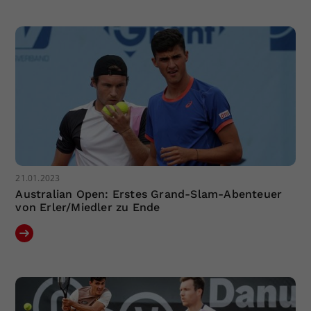
Dieser Wert speichert Ihre Consent-
Einstellungen. Unter anderem eine
zufällig generierte ID, für die
Zweck
historische Speicherung Ihrer
vorgenommen Einstellungen, falls der
Webseiten-Betreiber dies eingestellt
hat.
21.01.2023
Australian Open: Erstes Grand-Slam-Abenteuer
von Erler/Miedler zu Ende