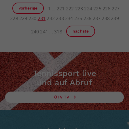
1
221
222
223
224
225
226
227
vorherige
228
229
230
231
232
233
234
235
236
237
238
239
240
241
318
nächste
Tennissport live
und auf Abruf
ÖTV TV