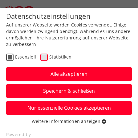
Datenschutzeinstellungen
Auf unserer Webseite werden Cookies verwendet. Einige
davon werden zwingend benötigt, während es uns andere
ermöglichen, Ihre Nutzererfahrung auf unserer Webseite
zu verbessern.
Aktuelle News
Essenziell
Statistiken
Alle akzeptieren
Speichern & schließen
Nur essenzielle Cookies akzeptieren
Weitere Informationen anzeigen
Essenziell
News filtern
Essenzielle Cookies werden für grundlegende
Powered by