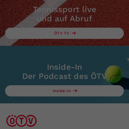
Tennissport live
und auf Abruf
ÖTV TV
Inside-In
Der Podcast des ÖTV
Inside-In