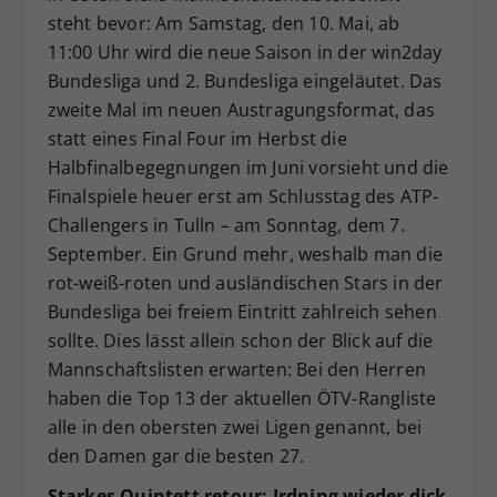
steht bevor: Am Samstag, den 10. Mai, ab
Dieser Wert speichert Ihre Consent-
11:00 Uhr wird die neue Saison in der win2day
Einstellungen. Unter anderem eine
zufällig generierte ID, für die
Bundesliga und 2. Bundesliga eingeläutet. Das
Zweck
historische Speicherung Ihrer
zweite Mal im neuen Austragungsformat, das
vorgenommen Einstellungen, falls der
statt eines Final Four im Herbst die
Webseiten-Betreiber dies eingestellt
Halbfinalbegegnungen im Juni vorsieht und die
hat.
Finalspiele heuer erst am Schlusstag des ATP-
Challengers in Tulln – am Sonntag, dem 7.
September. Ein Grund mehr, weshalb man die
rot-weiß-roten und ausländischen Stars in der
Bundesliga bei freiem Eintritt zahlreich sehen
sollte. Dies lässt allein schon der Blick auf die
Mannschaftslisten erwarten: Bei den Herren
haben die Top 13 der aktuellen ÖTV-Rangliste
alle in den obersten zwei Ligen genannt, bei
den Damen gar die besten 27.
Starkes Quintett retour: Irdning wieder dick