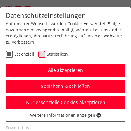
Zurück zur Newsübersicht
Datenschutzeinstellungen
Auf unserer Webseite werden Cookies verwendet. Einige
davon werden zwingend benötigt, während es uns andere
ermöglichen, Ihre Nutzererfahrung auf unserer Webseite
zu verbessern.
Allgemeine Klasse
Bundesliga
Liga
Essenziell
Statistiken
Alle ÖTV-Asse genannt:
Starauflauf in der
Alle akzeptieren
win2day Bundesliga
Speichern & schließen
Am Samstag erfolgt in den beiden
Nur essenzielle Cookies akzeptieren
höchsten Spielklassen der Auftakt mit der
ersten Runde.
Weitere Informationen anzeigen
Essenziell
Verfasst von: Manuel Wachta, 09.05.2025
Essenzielle Cookies werden für grundlegende
Powered by