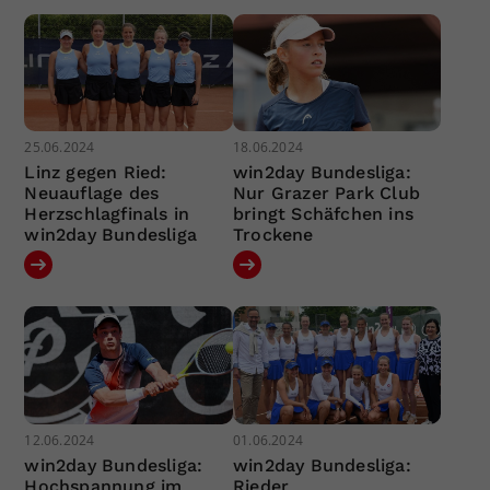
25.06.2024
18.06.2024
Linz gegen Ried:
win2day Bundesliga:
Neuauflage des
Nur Grazer Park Club
Herzschlagfinals in
bringt Schäfchen ins
win2day Bundesliga
Trockene
12.06.2024
01.06.2024
win2day Bundesliga:
win2day Bundesliga:
Hochspannung im
Rieder