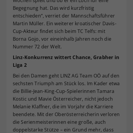
Wochen spielt und ob er ein Loch für eine
Begegnung hat. Das wird kurzfristig
entschieden“, verriet der Mannschaftsführer
Martin Müller. Ein weiterer kroatischer Davis-
Cup-Akteur findet sich beim TC Telfs: mit
Borna Gojo, vor eineinhalb Jahren noch die
Nummer 72 der Welt.
Linz-Konkurrenz wittert Chance, Grabher in
Liga 2
Bei den Damen geht LINZ AG Team OÖ auf den
sechsten Triumph am Stück los. Im Kader etwa
die Billie-Jean-King-Cup-Spielerinnen Tamara
Kostic und Mavie Österreicher, nicht jedoch
Melanie Klaffner, die im Vorjahr die Karriere
beendete. Mit der Oberösterreicherin verloren
die Serienmeisterinnen eine große, auch
doppelstarke Stütze – ein Grund mehr, dass