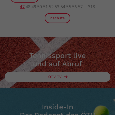
47
48
49
50
51
52
53
54
55
56
57
318
nächste
Tennissport live
und auf Abruf
ÖTV TV
Inside-In