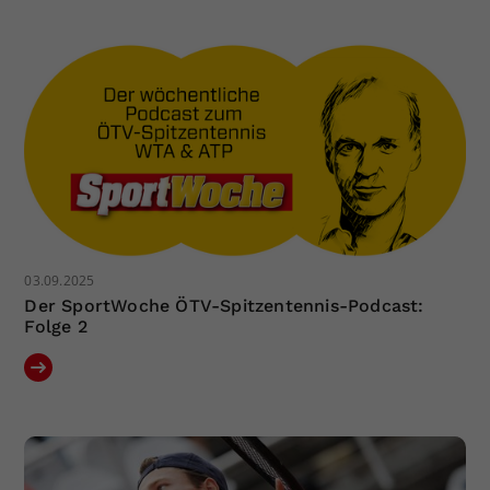
Dieser Wert speichert Ihre Consent-
Einstellungen. Unter anderem eine
zufällig generierte ID, für die
Zweck
historische Speicherung Ihrer
vorgenommen Einstellungen, falls der
Webseiten-Betreiber dies eingestellt
hat.
03.09.2025
Der SportWoche ÖTV-Spitzentennis-Podcast:
Folge 2