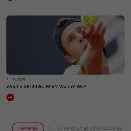
31.08.2025
Woche 36/2025: Wer? Wann? Wo?
1
37
38
39
40
41
42
43
44
45
46
vorherige