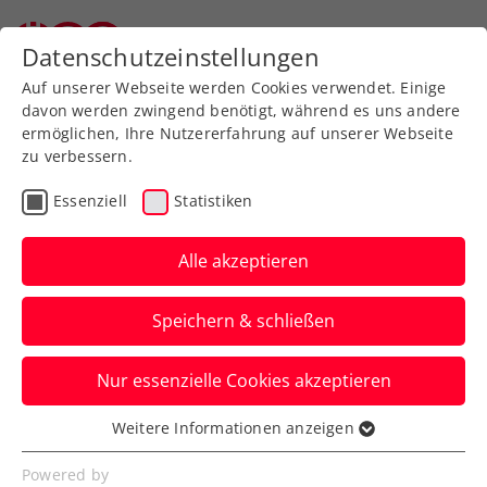
Datenschutzeinstellungen
Auf unserer Webseite werden Cookies verwendet. Einige
davon werden zwingend benötigt, während es uns andere
ermöglichen, Ihre Nutzererfahrung auf unserer Webseite
zu verbessern.
Aktuelle News
Essenziell
Statistiken
Alle akzeptieren
Speichern & schließen
Nur essenzielle Cookies akzeptieren
Weitere Informationen anzeigen
Essenziell
News filtern
Essenzielle Cookies werden für grundlegende
Powered by