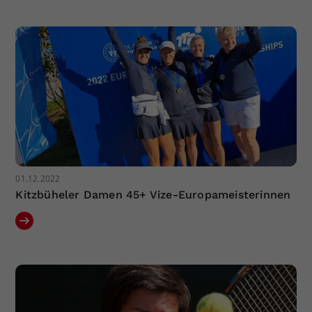
Dieser Wert speichert Ihre Consent-
Einstellungen. Unter anderem eine
zufällig generierte ID, für die
Zweck
historische Speicherung Ihrer
vorgenommen Einstellungen, falls der
Webseiten-Betreiber dies eingestellt
hat.
01.12.2022
Kitzbüheler Damen 45+ Vize-Europameisterinnen