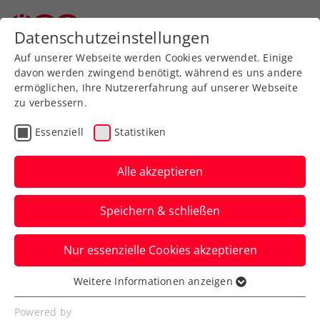
Datenschutzeinstellungen
Auf unserer Webseite werden Cookies verwendet. Einige
davon werden zwingend benötigt, während es uns andere
ermöglichen, Ihre Nutzererfahrung auf unserer Webseite
zu verbessern.
Aktuelle News
Essenziell
Statistiken
Alle akzeptieren
Speichern & schließen
Nur essenzielle Cookies akzeptieren
Weitere Informationen anzeigen
Essenziell
News filtern
Essenzielle Cookies werden für grundlegende
Powered by