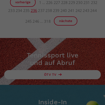
1
226
227
228
229
230
231
232
vorherige
233
234
235
236
237
238
239
240
241
242
243
244
245
246
318
nächste
Tennissport live
und auf Abruf
ÖTV TV
Inside-In