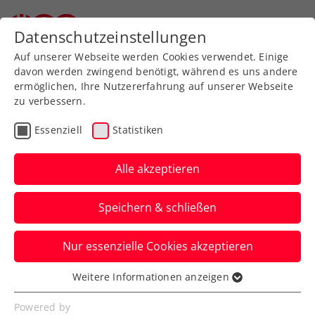
Datenschutzeinstellungen
Auf unserer Webseite werden Cookies verwendet. Einige
davon werden zwingend benötigt, während es uns andere
ermöglichen, Ihre Nutzererfahrung auf unserer Webseite
zu verbessern.
Aktuelle News
Essenziell
Statistiken
Alle akzeptieren
Speichern & schließen
Nur essenzielle Cookies akzeptieren
Weitere Informationen anzeigen
Essenziell
News filtern
Essenzielle Cookies werden für grundlegende
Powered by