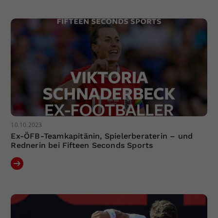
Dieser Wert speichert Ihre Consent-
Einstellungen. Unter anderem eine
zufällig generierte ID, für die
Zweck
historische Speicherung Ihrer
vorgenommen Einstellungen, falls der
Webseiten-Betreiber dies eingestellt
hat.
10.10.2023
Ex-ÖFB-Teamkapitänin, Spielerberaterin – und
Rednerin bei Fifteen Seconds Sports