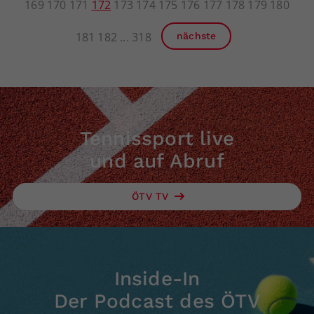
169
170
171
172
173
174
175
176
177
178
179
180
181
182
318
nächste
Tennissport live
und auf Abruf
ÖTV TV
Inside-In
Der Podcast des ÖTV