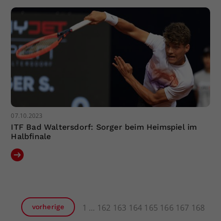
07.10.2023
ITF Bad Waltersdorf: Sorger beim Heimspiel im
Halbfinale
1
162
163
164
165
166
167
168
vorherige