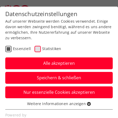
Datenschutzeinstellungen
Auf unserer Webseite werden Cookies verwendet. Einige
davon werden zwingend benötigt, während es uns andere
ermöglichen, Ihre Nutzererfahrung auf unserer Webseite
zu verbessern.
Aktuelle News
Essenziell
Statistiken
Alle akzeptieren
Speichern & schließen
Nur essenzielle Cookies akzeptieren
Weitere Informationen anzeigen
Essenziell
News filtern
Essenzielle Cookies werden für grundlegende
Powered by