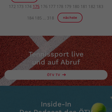
172
173
174
175
176
177
178
179
180
181
182
183
184
185
318
nächste
Tennissport live
und auf Abruf
ÖTV TV
Inside-In