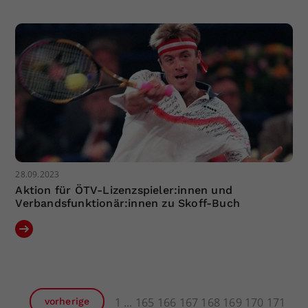
28.09.2023
Aktion für ÖTV-Lizenzspieler:innen und
Verbandsfunktionär:innen zu Skoff-Buch
1
165
166
167
168
169
170
171
vorherige