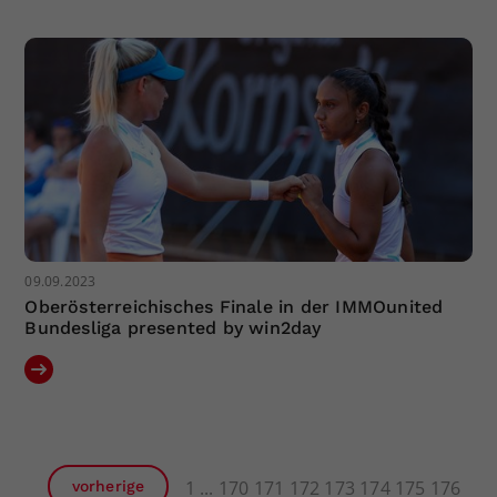
09.09.2023
Oberösterreichisches Finale in der IMMOunited
Bundesliga presented by win2day
1
170
171
172
173
174
175
176
vorherige