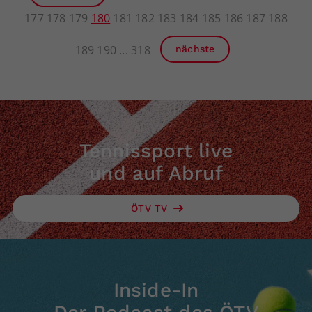
177
178
179
180
181
182
183
184
185
186
187
188
189
190
318
nächste
Tennissport live
und auf Abruf
ÖTV TV
Inside-In