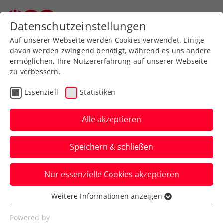
Datenschutzeinstellungen
Auf unserer Webseite werden Cookies verwendet. Einige
davon werden zwingend benötigt, während es uns andere
ermöglichen, Ihre Nutzererfahrung auf unserer Webseite
zu verbessern.
Aktuelle News
Essenziell
Statistiken
Alle akzeptieren
Speichern & schließen
Nur essenzielle Cookies akzeptieren
Weitere Informationen anzeigen
Essenziell
News filtern
Essenzielle Cookies werden für grundlegende
Powered by