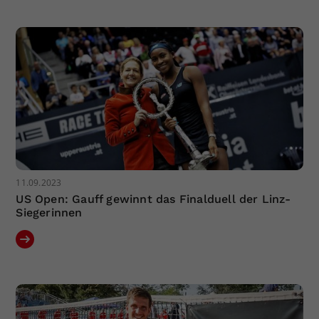
Dieser Wert speichert Ihre Consent-
Einstellungen. Unter anderem eine
zufällig generierte ID, für die
Zweck
historische Speicherung Ihrer
vorgenommen Einstellungen, falls der
Webseiten-Betreiber dies eingestellt
hat.
11.09.2023
US Open: Gauff gewinnt das Finalduell der Linz-
Siegerinnen