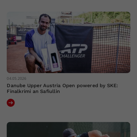
Dieser Wert speichert Ihre Consent-
Einstellungen. Unter anderem eine
zufällig generierte ID, für die
Zweck
historische Speicherung Ihrer
vorgenommen Einstellungen, falls der
Webseiten-Betreiber dies eingestellt
hat.
04.05.2026
Danube Upper Austria Open powered by SKE:
Finalkrimi an Safiullin