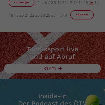
1
6
7
8
9
10
11
12
13
14
15
16
17
vorherige
18
19
20
21
22
23
24
25
26
318
nächste
Tennissport live
und auf Abruf
ÖTV TV
Inside-In
Der Podcast des ÖTV