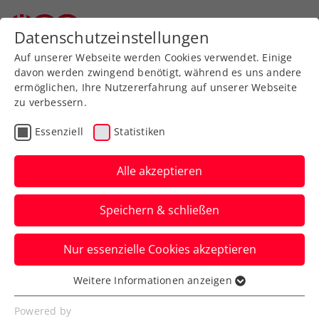
Datenschutzeinstellungen
Auf unserer Webseite werden Cookies verwendet. Einige
davon werden zwingend benötigt, während es uns andere
ermöglichen, Ihre Nutzererfahrung auf unserer Webseite
zu verbessern.
Aktuelle News
Essenziell
Statistiken
Alle akzeptieren
Speichern & schließen
Nur essenzielle Cookies akzeptieren
Weitere Informationen anzeigen
Essenziell
News filtern
Essenzielle Cookies werden für grundlegende
Powered by