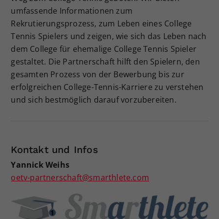
umfassende Informationen zum
Dieser Wert speichert Ihre Consent-
Einstellungen. Unter anderem eine
Rekrutierungsprozess, zum Leben eines College
zufällig generierte ID, für die
Tennis Spielers und zeigen, wie sich das Leben nach
Zweck
historische Speicherung Ihrer
dem College für ehemalige College Tennis Spieler
vorgenommen Einstellungen, falls der
gestaltet. Die Partnerschaft hilft den Spielern, den
Webseiten-Betreiber dies eingestellt
gesamten Prozess von der Bewerbung bis zur
hat.
erfolgreichen College-Tennis-Karriere zu verstehen
und sich bestmöglich darauf vorzubereiten.
Kontakt und Infos
Yannick Weihs
oetv-partnerschaft@smarthlete.com