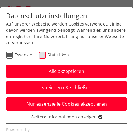
Datenschutzeinstellungen
Auf unserer Webseite werden Cookies verwendet. Einige
davon werden zwingend benötigt, während es uns andere
ermöglichen, Ihre Nutzererfahrung auf unserer Webseite
zu verbessern.
College-Tennis
Essenziell
Statistiken
Alle akzeptieren
Speichern & schließen
Nur essenzielle Cookies akzeptieren
Weitere Informationen anzeigen
ÖTV geht exklusive Partnerschaft mit
Essenziell
Smarthlete ein: Der Weg zum College
Essenzielle Cookies werden für grundlegende
Powered by