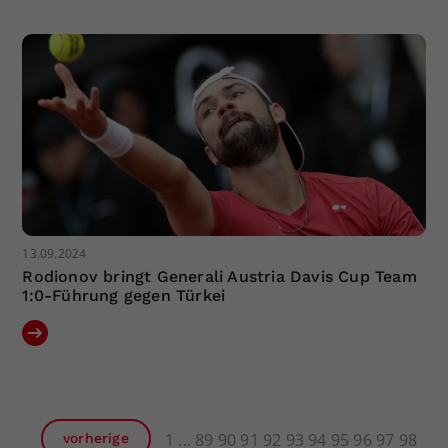
13.09.2024
Rodionov bringt Generali Austria Davis Cup Team
1:0-Führung gegen Türkei
1
89
90
91
92
93
94
95
96
97
98
vorherige