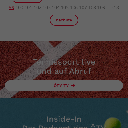
99
100
101
102
103
104
105
106
107
108
109
318
nächste
Tennissport live
und auf Abruf
ÖTV TV
Inside-In