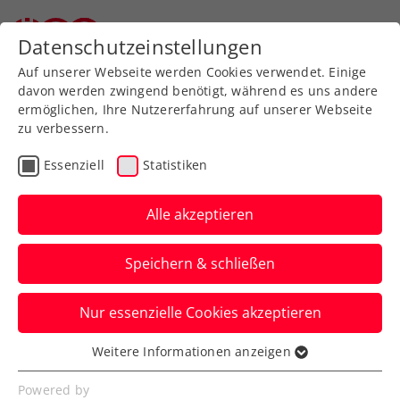
Datenschutzeinstellungen
Auf unserer Webseite werden Cookies verwendet. Einige
davon werden zwingend benötigt, während es uns andere
ermöglichen, Ihre Nutzererfahrung auf unserer Webseite
zu verbessern.
Aktuelle News
Essenziell
Statistiken
Alle akzeptieren
Speichern & schließen
Nur essenzielle Cookies akzeptieren
Weitere Informationen anzeigen
Essenziell
News filtern
Essenzielle Cookies werden für grundlegende
Powered by