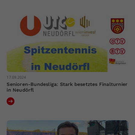
Dieser Wert speichert Ihre Consent-
Einstellungen. Unter anderem eine
zufällig generierte ID, für die
Zweck
historische Speicherung Ihrer
vorgenommen Einstellungen, falls der
Webseiten-Betreiber dies eingestellt
hat.
17.09.2024
Senioren-Bundesliga: Stark besetztes Finalturnier
in Neudörfl