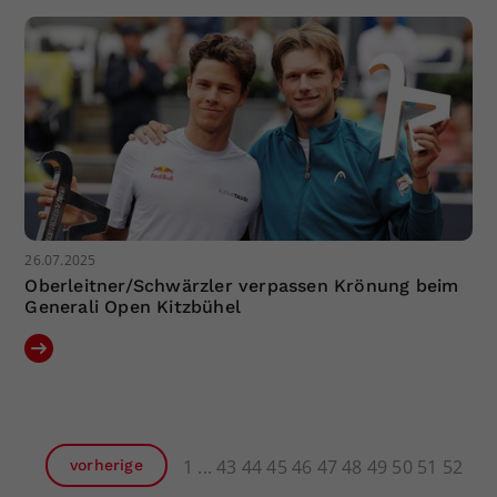
26.07.2025
Oberleitner/Schwärzler verpassen Krönung beim
Generali Open Kitzbühel
1
43
44
45
46
47
48
49
50
51
52
vorherige