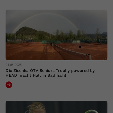
Dieser Wert speichert Ihre Consent-
Einstellungen. Unter anderem eine
zufällig generierte ID, für die
Zweck
historische Speicherung Ihrer
vorgenommen Einstellungen, falls der
Webseiten-Betreiber dies eingestellt
hat.
01.08.2025
Die Zischka ÖTV Seniors Trophy powered by
HEAD macht Halt in Bad Ischl