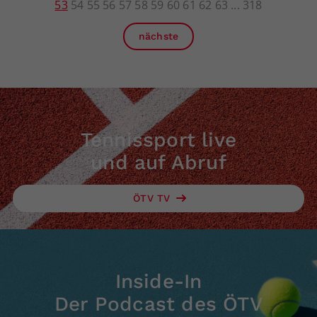
53
54
55
56
57
58
59
60
61
62
63
318
nächste
Tennissport live
und auf Abruf
ÖTV TV
Inside-In
Der Podcast des ÖTV