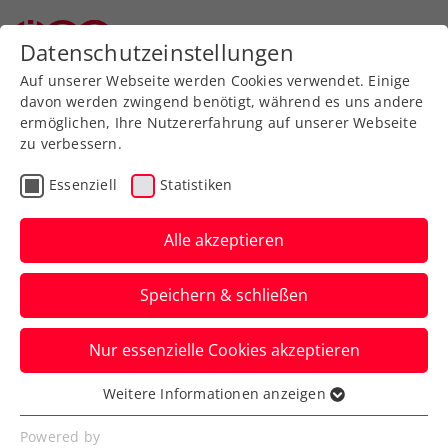
Datenschutzeinstellungen
Auf unserer Webseite werden Cookies verwendet. Einige
davon werden zwingend benötigt, während es uns andere
ermöglichen, Ihre Nutzererfahrung auf unserer Webseite
zu verbessern.
Aktuelle News
Essenziell
Statistiken
Alle akzeptieren
Speichern & schließen
Nur essenzielle Cookies akzeptieren
Weitere Informationen anzeigen
Essenziell
News filtern
Essenzielle Cookies werden für grundlegende
Powered by