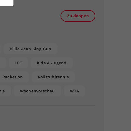
Zuklappen
Billie Jean King Cup
n
ITF
Kids & Jugend
Racketlon
Rollstuhltennis
nis
Wochenvorschau
WTA