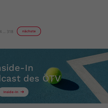
4
318
nächste
nside-In
dcast des ÖTV
Inside-In