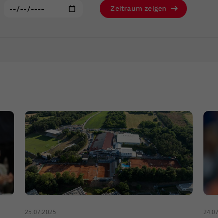
Zweck
generierte ID, für die historische Speicherung
:
Zeitraum zeigen
Ihrer vorgenommen Einstellungen, falls der
Webseiten-Betreiber dies eingestellt hat.
25.07.2025
24.0