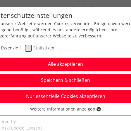
Landesverbände
News
tenschutzeinstellungen
 unserer Webseite werden Cookies verwendet. Einige davon wer
port
Ausbildung
Services
Über uns
ngend benötigt, während es uns andere ermöglichen, Ihre
zererfahrung auf unserer Webseite zu verbessern.
Essenziell
Statistiken
Alle akzeptieren
Aktuelle News
Speichern & schließen
Nur essenzielle Cookies akzeptieren
Weitere Informationen anzeigen
ssenziell
senzielle Cookies werden für grundlegende Funktionen der
ered by
bseite benötigt. Dadurch ist gewährleistet, dass die Webseite
linski Cookie Consent