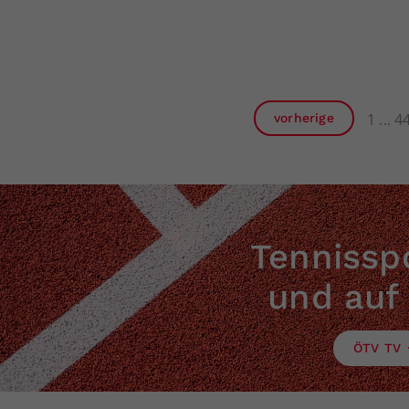
1
4
vorherige
Tennisspo
und auf
ÖTV TV