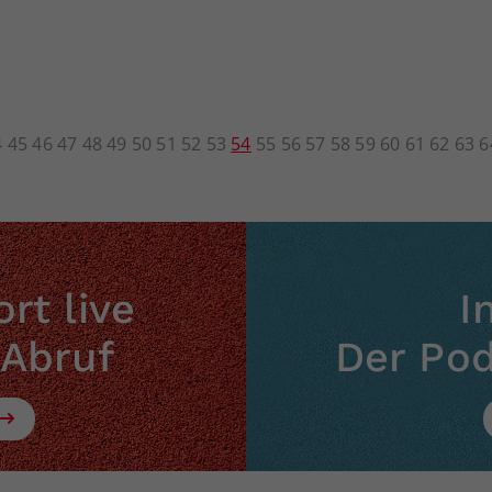
4
45
46
47
48
49
50
51
52
53
54
55
56
57
58
59
60
61
62
63
6
rt live
I
 Abruf
Der Po