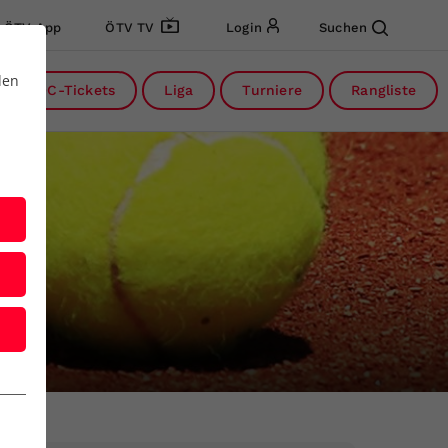
ÖTV App
ÖTV TV
Login
Suchen
den
DC-Tickets
Liga
Turniere
Rangliste