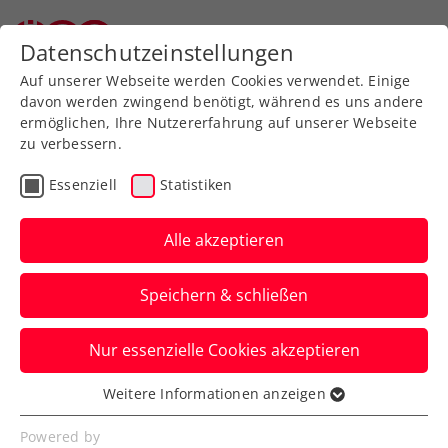
Datenschutzeinstellungen
Auf unserer Webseite werden Cookies verwendet. Einige
davon werden zwingend benötigt, während es uns andere
ermöglichen, Ihre Nutzererfahrung auf unserer Webseite
zu verbessern.
Kontakte
Essenziell
Statistiken
Alle akzeptieren
Speichern & schließen
Nur essenzielle Cookies akzeptieren
Weitere Informationen anzeigen
Die Geschäftsstelle in Vösendorf
Essenziell
ist die organisatorische,
Essenzielle Cookies werden für grundlegende
Powered by