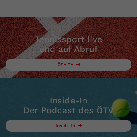
Tennissport live
und auf Abruf
ÖTV TV
Inside-In
Der Podcast des ÖTV
Inside-In