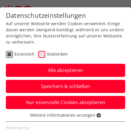
Datenschutzeinstellungen
Auf unserer Webseite werden Cookies verwendet. Einige
davon werden zwingend benötigt, während es uns andere
ermöglichen, Ihre Nutzererfahrung auf unserer Webseite
zu verbessern.
Aktuelle News
Essenziell
Statistiken
Alle akzeptieren
Speichern & schließen
Nur essenzielle Cookies akzeptieren
Weitere Informationen anzeigen
Essenziell
News filtern
Essenzielle Cookies werden für grundlegende
Powered by