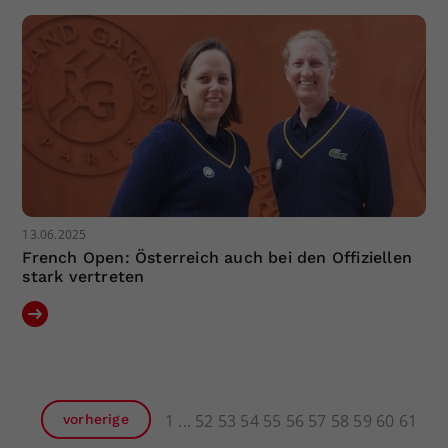
13.06.2025
French Open: Österreich auch bei den Offiziellen
stark vertreten
1
52
53
54
55
56
57
58
59
60
61
vorherige