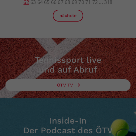
62
63
64
65
66
67
68
69
70
71
72
318
nächste
Tennissport live
und auf Abruf
ÖTV TV
Inside-In
Der Podcast des ÖTV