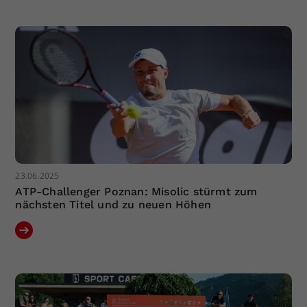
Dieser Wert speichert Ihre Consent-
Einstellungen. Unter anderem eine
zufällig generierte ID, für die
Zweck
historische Speicherung Ihrer
vorgenommen Einstellungen, falls der
Webseiten-Betreiber dies eingestellt
hat.
23.06.2025
ATP-Challenger Poznan: Misolic stürmt zum
nächsten Titel und zu neuen Höhen