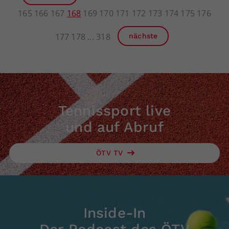
165
166
167
168
169
170
171
172
173
174
175
176
177
178
318
nächste
Tennissport live
und auf Abruf
ÖTV TV
Inside-In