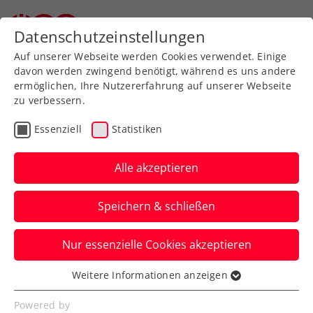
Datenschutzeinstellungen
Auf unserer Webseite werden Cookies verwendet. Einige
davon werden zwingend benötigt, während es uns andere
ermöglichen, Ihre Nutzererfahrung auf unserer Webseite
zu verbessern.
Aktuelle News
Essenziell
Statistiken
Alle akzeptieren
Speichern & schließen
Nur essenzielle Cookies akzeptieren
Weitere Informationen anzeigen
Essenziell
News filtern
Essenzielle Cookies werden für grundlegende
Powered by