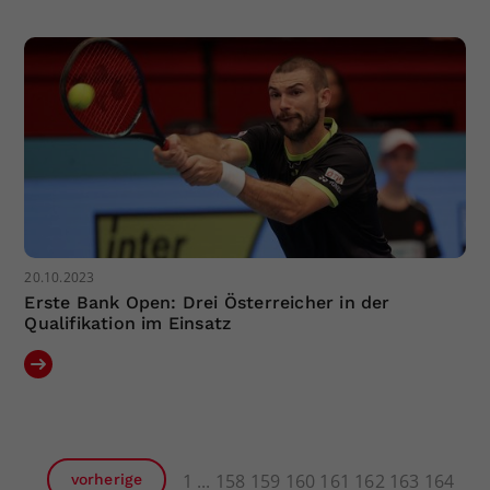
20.10.2023
Erste Bank Open: Drei Österreicher in der
Qualifikation im Einsatz
1
158
159
160
161
162
163
164
vorherige