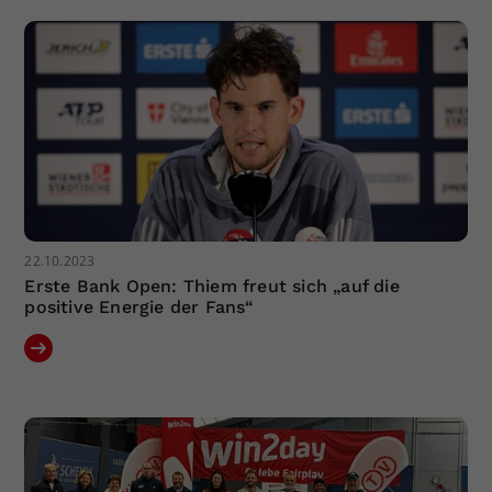
Dieser Wert speichert Ihre Consent-
Einstellungen. Unter anderem eine
zufällig generierte ID, für die
Zweck
historische Speicherung Ihrer
vorgenommen Einstellungen, falls der
Webseiten-Betreiber dies eingestellt
hat.
22.10.2023
Erste Bank Open: Thiem freut sich „auf die
positive Energie der Fans“