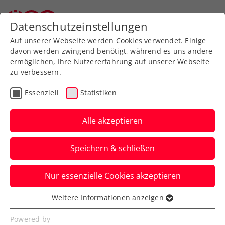
Datenschutzeinstellungen
Auf unserer Webseite werden Cookies verwendet. Einige
davon werden zwingend benötigt, während es uns andere
ermöglichen, Ihre Nutzererfahrung auf unserer Webseite
zu verbessern.
Aktuelle News
Essenziell
Statistiken
Alle akzeptieren
Speichern & schließen
Nur essenzielle Cookies akzeptieren
Weitere Informationen anzeigen
Essenziell
News filtern
Essenzielle Cookies werden für grundlegende
Powered by