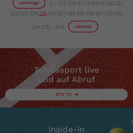
1
215
216
217
218
219
220
221
vorherige
222
223
224
225
226
227
228
229
230
231
232
233
234
235
318
nächste
Tennissport live
und auf Abruf
ÖTV TV
Inside-In