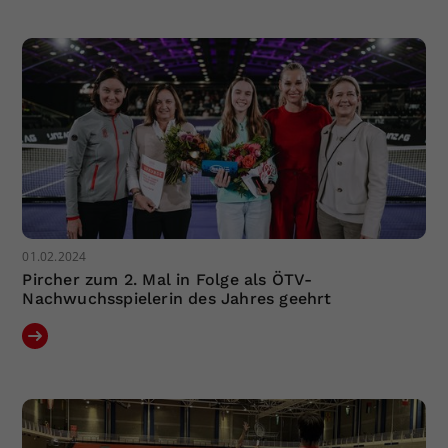
Dieser Wert speichert Ihre Consent-
Einstellungen. Unter anderem eine
zufällig generierte ID, für die
Zweck
historische Speicherung Ihrer
vorgenommen Einstellungen, falls der
Webseiten-Betreiber dies eingestellt
hat.
01.02.2024
Pircher zum 2. Mal in Folge als ÖTV-
Nachwuchsspielerin des Jahres geehrt