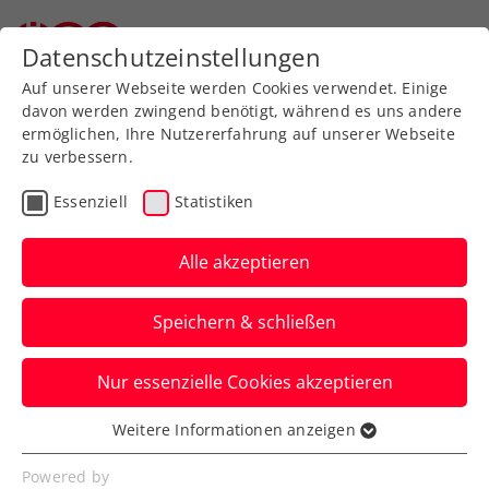
Datenschutzeinstellungen
Auf unserer Webseite werden Cookies verwendet. Einige
davon werden zwingend benötigt, während es uns andere
ermöglichen, Ihre Nutzererfahrung auf unserer Webseite
zu verbessern.
Aktuelle News
Essenziell
Statistiken
Alle akzeptieren
Speichern & schließen
Nur essenzielle Cookies akzeptieren
Weitere Informationen anzeigen
Essenziell
News filtern
Essenzielle Cookies werden für grundlegende
Powered by