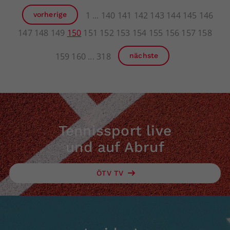
1
140
141
142
143
144
145
146
vorherige
147
148
149
150
151
152
153
154
155
156
157
158
159
160
318
nächste
Tennissport live
und auf Abruf
ÖTV TV