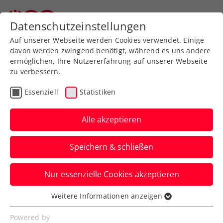
Datenschutzeinstellungen
Auf unserer Webseite werden Cookies verwendet. Einige
davon werden zwingend benötigt, während es uns andere
ermöglichen, Ihre Nutzererfahrung auf unserer Webseite
zu verbessern.
Aktuelle News
Essenziell
Statistiken
Alle akzeptieren
Speichern & schließen
Nur essenzielle Cookies akzeptieren
Weitere Informationen anzeigen
Essenziell
News filtern
Essenzielle Cookies werden für grundlegende
Powered by