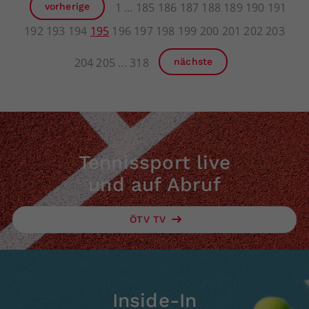
1
185
186
187
188
189
190
191
vorherige
192
193
194
195
196
197
198
199
200
201
202
203
204
205
318
nächste
Tennissport live
und auf Abruf
ÖTV TV
Inside-In