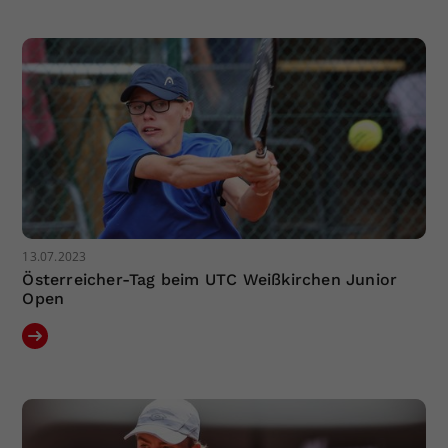
Dieser Wert speichert Ihre Consent-
Einstellungen. Unter anderem eine
zufällig generierte ID, für die
Zweck
historische Speicherung Ihrer
vorgenommen Einstellungen, falls der
Webseiten-Betreiber dies eingestellt
hat.
13.07.2023
Österreicher-Tag beim UTC Weißkirchen Junior
Open