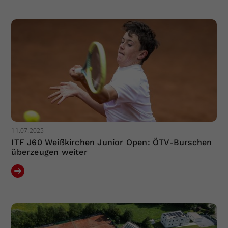
Dieser Wert speichert Ihre Consent-
Einstellungen. Unter anderem eine
zufällig generierte ID, für die
Zweck
historische Speicherung Ihrer
vorgenommen Einstellungen, falls der
Webseiten-Betreiber dies eingestellt
hat.
11.07.2025
ITF J60 Weißkirchen Junior Open: ÖTV-Burschen
überzeugen weiter