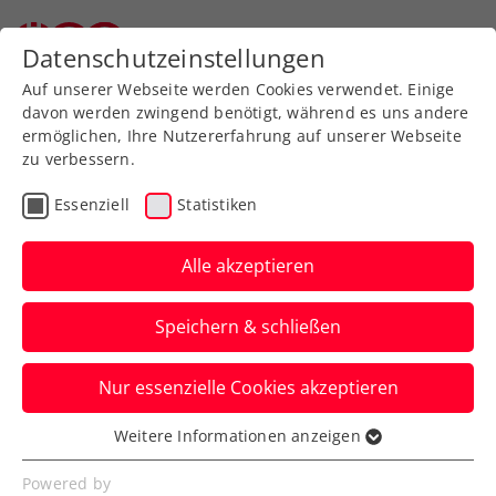
Datenschutzeinstellungen
Auf unserer Webseite werden Cookies verwendet. Einige
davon werden zwingend benötigt, während es uns andere
ermöglichen, Ihre Nutzererfahrung auf unserer Webseite
zu verbessern.
Aktuelle News
Essenziell
Statistiken
Alle akzeptieren
Speichern & schließen
Nur essenzielle Cookies akzeptieren
Weitere Informationen anzeigen
Essenziell
News filtern
Essenzielle Cookies werden für grundlegende
Powered by