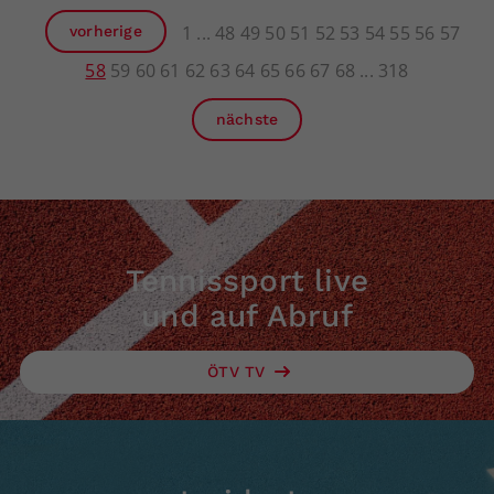
1
48
49
50
51
52
53
54
55
56
57
vorherige
58
59
60
61
62
63
64
65
66
67
68
318
nächste
Tennissport live
und auf Abruf
ÖTV TV