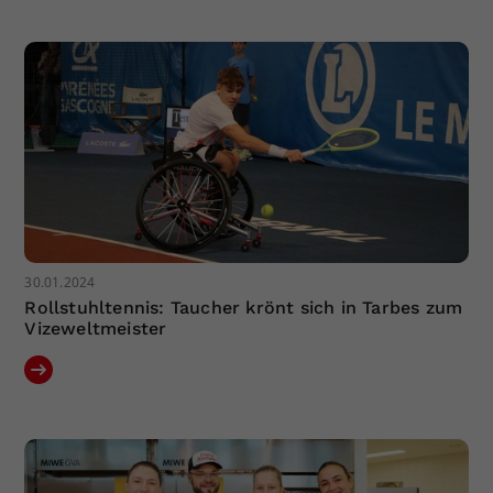
Dieser Wert speichert Ihre Consent-
Einstellungen. Unter anderem eine
zufällig generierte ID, für die
Zweck
historische Speicherung Ihrer
vorgenommen Einstellungen, falls der
Webseiten-Betreiber dies eingestellt
hat.
30.01.2024
Rollstuhltennis: Taucher krönt sich in Tarbes zum
Vizeweltmeister