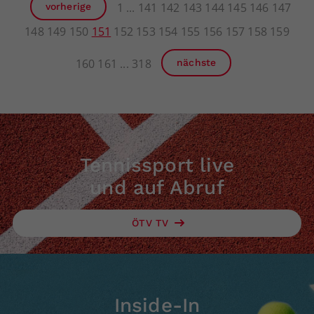
1
141
142
143
144
145
146
147
vorherige
148
149
150
151
152
153
154
155
156
157
158
159
160
161
318
nächste
Tennissport live
und auf Abruf
ÖTV TV
Inside-In