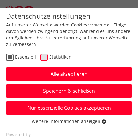
Datenschutzeinstellungen
Auf unserer Webseite werden Cookies verwendet. Einige
davon werden zwingend benötigt, während es uns andere
ermöglichen, Ihre Nutzererfahrung auf unserer Webseite
zu verbessern.
Aktuelle News
Essenziell
Statistiken
Alle akzeptieren
Speichern & schließen
Nur essenzielle Cookies akzeptieren
Weitere Informationen anzeigen
Essenziell
News filtern
Essenzielle Cookies werden für grundlegende
Powered by