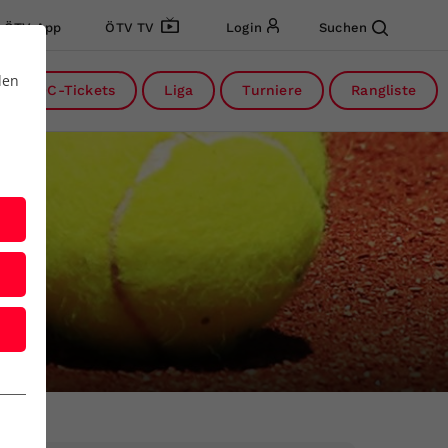
ÖTV App
ÖTV TV
Login
Suchen
den
DC-Tickets
Liga
Turniere
Rangliste