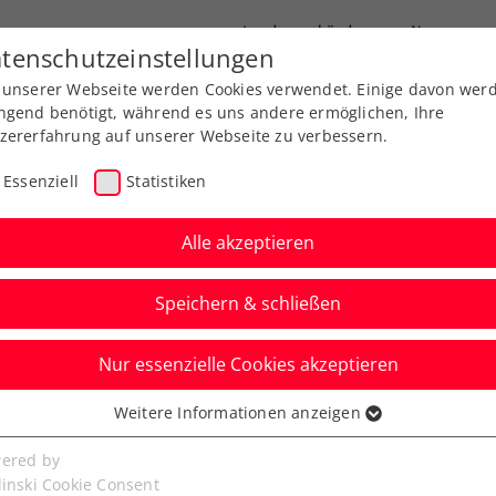
Landesverbände
News
tenschutzeinstellungen
 unserer Webseite werden Cookies verwendet. Einige davon wer
port
Ausbildung
Services
Über uns
ngend benötigt, während es uns andere ermöglichen, Ihre
zererfahrung auf unserer Webseite zu verbessern.
Essenziell
Statistiken
Alle akzeptieren
Aktuelle News
Speichern & schließen
Nur essenzielle Cookies akzeptieren
Weitere Informationen anzeigen
ssenziell
senzielle Cookies werden für grundlegende Funktionen der
ered by
bseite benötigt. Dadurch ist gewährleistet, dass die Webseite
linski Cookie Consent