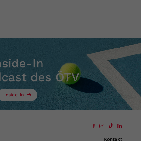
nside-In
dcast des ÖTV
Inside-In
Kontakt