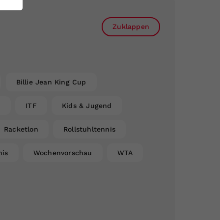
Zuklappen
Billie Jean King Cup
n
ITF
Kids & Jugend
Racketlon
Rollstuhltennis
nis
Wochenvorschau
WTA