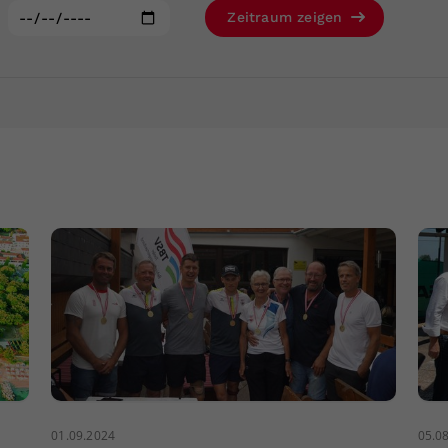
Zweck
generierte ID, für die historische Speicherung
:
Zeitraum zeigen
Ihrer vorgenommen Einstellungen, falls der
Webseiten-Betreiber dies eingestellt hat.
01.09.2024
05.0