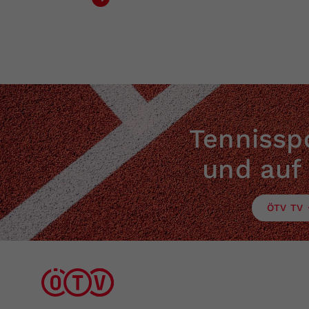
Tennisspo
und auf
ÖTV TV