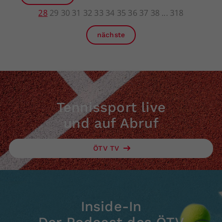
28
29
30
31
32
33
34
35
36
37
38
318
nächste
Tennissport live
und auf Abruf
ÖTV TV
Inside-In