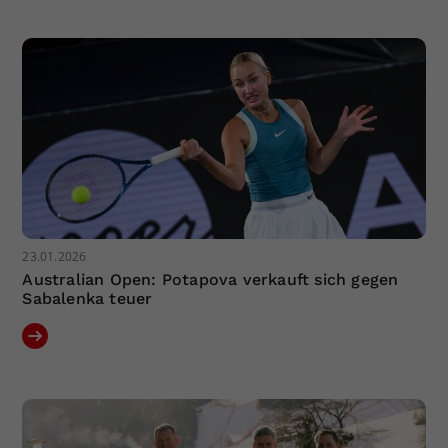
Dieser Wert speichert Ihre Consent-
Einstellungen. Unter anderem eine
zufällig generierte ID, für die
Zweck
historische Speicherung Ihrer
vorgenommen Einstellungen, falls der
Webseiten-Betreiber dies eingestellt
hat.
23.01.2026
Australian Open: Potapova verkauft sich gegen
Sabalenka teuer