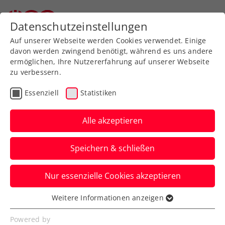
Datenschutzeinstellungen
Auf unserer Webseite werden Cookies verwendet. Einige
davon werden zwingend benötigt, während es uns andere
ermöglichen, Ihre Nutzererfahrung auf unserer Webseite
zu verbessern.
Aktuelle News
Essenziell
Statistiken
Alle akzeptieren
Speichern & schließen
Nur essenzielle Cookies akzeptieren
Weitere Informationen anzeigen
Essenziell
News filtern
Essenzielle Cookies werden für grundlegende
Powered by