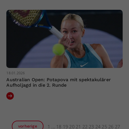
18.01.2026
Australian Open: Potapova mit spektakulärer
Aufholjagd in die 2. Runde
1
18
19
20
21
22
23
24
25
26
27
vorherige