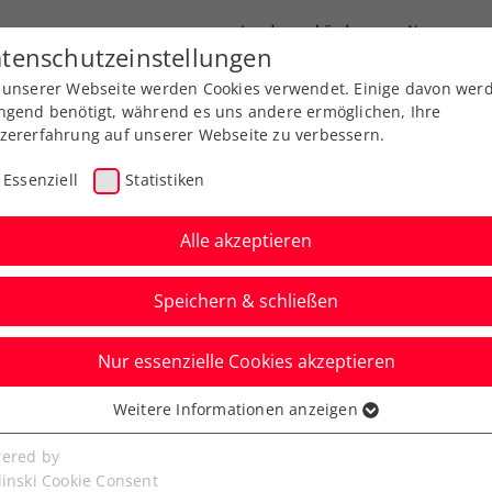
Landesverbände
News
tenschutzeinstellungen
 unserer Webseite werden Cookies verwendet. Einige davon wer
port
Ausbildung
Services
Über uns
ngend benötigt, während es uns andere ermöglichen, Ihre
zererfahrung auf unserer Webseite zu verbessern.
Essenziell
Statistiken
Alle akzeptieren
Speichern & schließen
Nur essenzielle Cookies akzeptieren
: Wer? Wann? Wo?
Weitere Informationen anzeigen
ssenziell
senzielle Cookies werden für grundlegende Funktionen der
ered by
bewerb von Rom: Lucas Miedler.
bseite benötigt. Dadurch ist gewährleistet, dass die Webseite
linski Cookie Consent