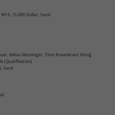
F W15, 15.000 Dollar, Sand
uer, Niklas Maislinger, Timo Rosenkranz König
e (Qualifikation)
0, Sand
and