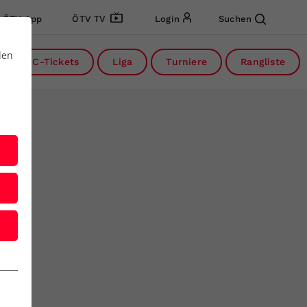
ÖTV App
ÖTV TV
Login
Suchen
den
DC-Tickets
Liga
Turniere
Rangliste