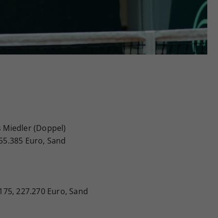
Zweck
generierte ID, für die historische Speicherung
Ihrer vorgenommen Einstellungen, falls der
Webseiten-Betreiber dies eingestellt hat.
s Miedler (Doppel)
055.385 Euro, Sand
r 175, 227.270 Euro, Sand