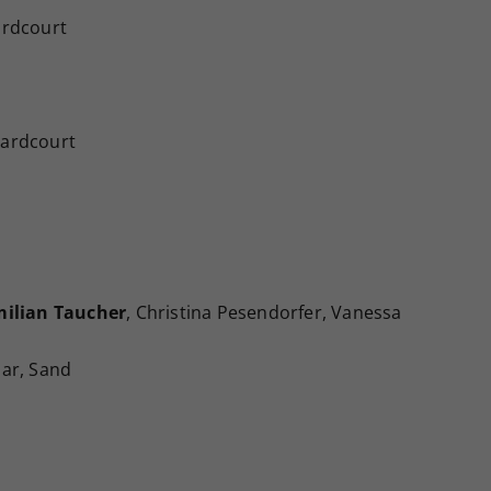
Hardcourt
 Hardcourt
milian Taucher
, Christina Pesendorfer, Vanessa
lar, Sand