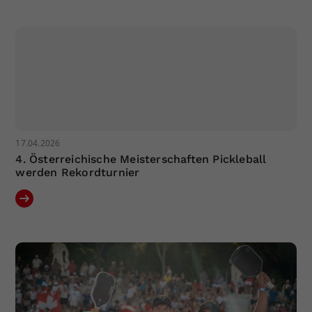
Dieser Wert speichert Ihre Consent-
Einstellungen. Unter anderem eine
zufällig generierte ID, für die
Zweck
historische Speicherung Ihrer
vorgenommen Einstellungen, falls der
Webseiten-Betreiber dies eingestellt
hat.
17.04.2026
4. Österreichische Meisterschaften Pickleball
werden Rekordturnier