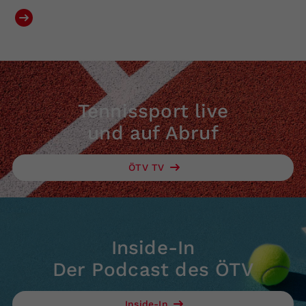
Tennissport live
und auf Abruf
ÖTV TV
Inside-In
Der Podcast des ÖTV
Inside-In