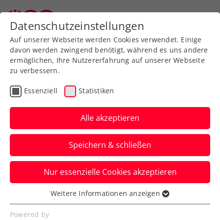
Datenschutzeinstellungen
Auf unserer Webseite werden Cookies verwendet. Einige
davon werden zwingend benötigt, während es uns andere
ermöglichen, Ihre Nutzererfahrung auf unserer Webseite
zu verbessern.
Aktuelle News
Essenziell
Statistiken
Alle akzeptieren
Speichern & schließen
Nur essenzielle Cookies akzeptieren
Weitere Informationen anzeigen
Essenziell
News filtern
Essenzielle Cookies werden für grundlegende
Powered by