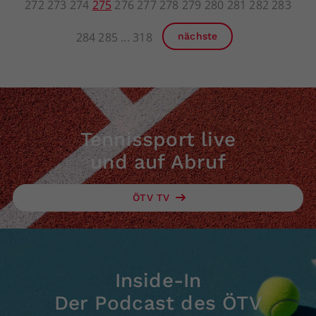
272
273
274
275
276
277
278
279
280
281
282
283
284
285
318
nächste
Tennissport live
und auf Abruf
ÖTV TV
Inside-In
Der Podcast des ÖTV