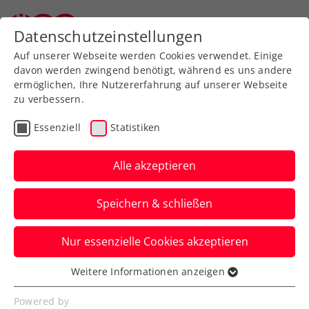
Datenschutzeinstellungen
Auf unserer Webseite werden Cookies verwendet. Einige
davon werden zwingend benötigt, während es uns andere
ermöglichen, Ihre Nutzererfahrung auf unserer Webseite
zu verbessern.
Aktuelle News
Essenziell
Statistiken
Alle akzeptieren
Speichern & schließen
Nur essenzielle Cookies akzeptieren
Weitere Informationen anzeigen
Essenziell
News filtern
Essenzielle Cookies werden für grundlegende
Powered by