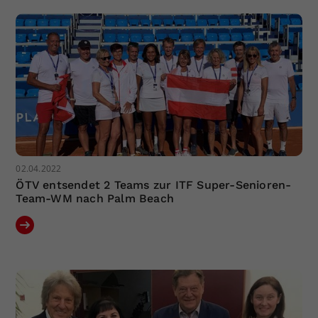
Dieser Wert speichert Ihre Consent-
Einstellungen. Unter anderem eine
zufällig generierte ID, für die
Zweck
historische Speicherung Ihrer
vorgenommen Einstellungen, falls der
Webseiten-Betreiber dies eingestellt
hat.
02.04.2022
ÖTV entsendet 2 Teams zur ITF Super-Senioren-
Team-WM nach Palm Beach