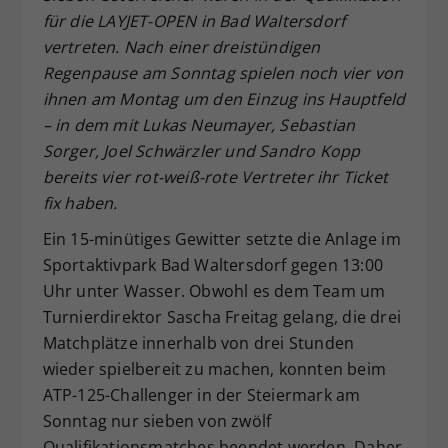
für die LAYJET-OPEN in Bad Waltersdorf
Dieser Wert speichert Ihre Consent-
vertreten. Nach einer dreistündigen
Einstellungen. Unter anderem eine
zufällig generierte ID, für die
Regenpause am Sonntag spielen noch vier von
Zweck
historische Speicherung Ihrer
ihnen am Montag um den Einzug ins Hauptfeld
vorgenommen Einstellungen, falls der
– in dem mit Lukas Neumayer, Sebastian
Webseiten-Betreiber dies eingestellt
Sorger, Joel Schwärzler und Sandro Kopp
hat.
bereits vier rot-weiß-rote Vertreter ihr Ticket
fix haben.
Ein 15-minütiges Gewitter setzte die Anlage im
Sportaktivpark Bad Waltersdorf gegen 13:00
Uhr unter Wasser. Obwohl es dem Team um
Turnierdirektor Sascha Freitag gelang, die drei
Matchplätze innerhalb von drei Stunden
wieder spielbereit zu machen, konnten beim
ATP-125-Challenger in der Steiermark am
Sonntag nur sieben von zwölf
Qualifikationsmatches beendet werden. Daher