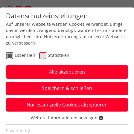
Zurück zur Newsübersicht
Datenschutzeinstellungen
Auf unserer Webseite werden Cookies verwendet. Einige
davon werden zwingend benötigt, während es uns andere
ermöglichen, Ihre Nutzererfahrung auf unserer Webseite
zu verbessern.
ATP
Turniere
Essenziell
Statistiken
LAYJET-OPEN: 4
Österreicher noch im
Alle akzeptieren
Qualifikationsrennen
Speichern & schließen
Vier weitere ÖTV-Asse stehen im am
Nur essenzielle Cookies akzeptieren
Samstag ausgelosten Hauptfeld des ATP-
Challengers in Bad Waltersdorf.
Weitere Informationen anzeigen
Essenziell
Verfasst von: Presseaussendung / Redaktion, 14.09.2025
Essenzielle Cookies werden für grundlegende
Powered by