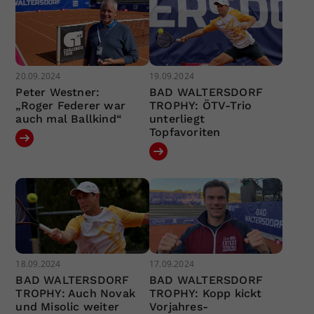
20.09.2024
19.09.2024
Peter Westner:
BAD WALTERSDORF
„Roger Federer war
TROPHY: ÖTV-Trio
auch mal Ballkind“
unterliegt
Topfavoriten
18.09.2024
17.09.2024
BAD WALTERSDORF
BAD WALTERSDORF
TROPHY: Auch Novak
TROPHY: Kopp kickt
und Misolic weiter
Vorjahres-