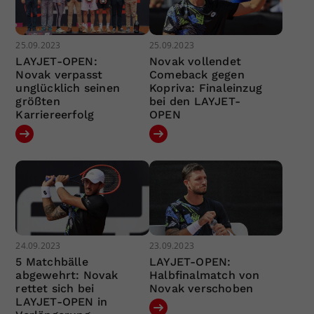
25.09.2023
25.09.2023
LAYJET-OPEN:
Novak vollendet
Novak verpasst
Comeback gegen
unglücklich seinen
Kopriva: Finaleinzug
größten
bei den LAYJET-
Karriereerfolg
OPEN
24.09.2023
23.09.2023
5 Matchbälle
LAYJET-OPEN:
abgewehrt: Novak
Halbfinalmatch von
rettet sich bei
Novak verschoben
LAYJET-OPEN in