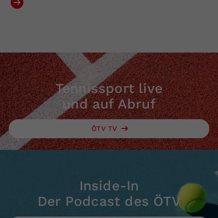
Tennissport live
und auf Abruf
ÖTV TV
Inside-In
Der Podcast des ÖTV