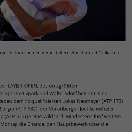
Zweck
generierte ID, für die historische Speicherung
Ihrer vorgenommen Einstellungen, falls der
Webseiten-Betreiber dies eingestellt hat.
rger bekam von den Veranstaltern eine der drei Freikarten
r LAYJET-OPEN, des drittgrößten
im Sportaktivpark Bad Waltersdorf beginnt, sind
Neben dem fix qualifizierten Lukas Neumayer (ATP 173)
orger (ATP 632), der Vorarlberger Joel Schwärzler
p (ATP 333) je eine Wildcard. Mindestens fünf weitere
 Montag die Chance, den Hauptbewerb über die