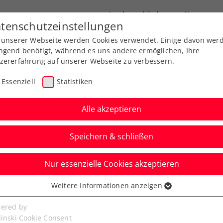
Landesverbände
News
tenschutzeinstellungen
 unserer Webseite werden Cookies verwendet. Einige davon wer
port
Ausbildung
Services
Über uns
ngend benötigt, während es uns andere ermöglichen, Ihre
zererfahrung auf unserer Webseite zu verbessern.
Essenziell
Statistiken
Alle akzeptieren
Speichern & schließen
Nur essenzielle Cookies akzeptieren
Zumindest 4
Weitere Informationen anzeigen
ssenziell
ix im Hauptbewerb
senzielle Cookies werden für grundlegende Funktionen der
ered by
bseite benötigt. Dadurch ist gewährleistet, dass die Webseite
linski Cookie Consent