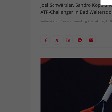
ei
Joel Schwärzler, Sandro Kopp und
ATP-Challenger in Bad Waltersdor
Verfasst von: Presseaussendung / Redaktion, 13.
S