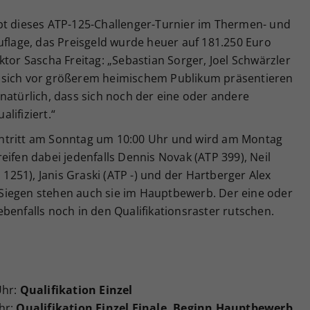
bt dieses ATP-125-Challenger-Turnier im Thermen- und
uflage, das Preisgeld wurde heuer auf 181.250 Euro
ktor Sascha Freitag: „Sebastian Sorger, Joel Schwärzler
 sich vor größerem heimischem Publikum präsentieren
natürlich, dass sich noch der eine oder andere
lifiziert.“
 Eintritt am Sonntag um 10:00 Uhr und wird am Montag
eifen dabei jedenfalls Dennis Novak (ATP 399), Neil
 1251), Janis Graski (ATP -) und der Hartberger Alex
ei Siegen stehen auch sie im Hauptbewerb. Der eine oder
benfalls noch in den Qualifikationsraster rutschen.
Uhr:
Qualifikation Einzel
hr:
Qualifikation Einzel Finale, Beginn Hauptbewerb