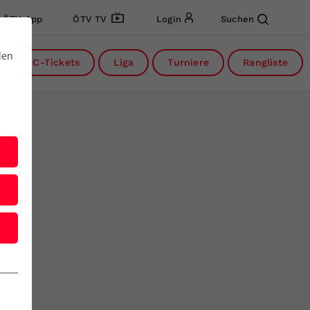
ÖTV App
ÖTV TV
Login
Suchen
den
DC-Tickets
Liga
Turniere
Rangliste