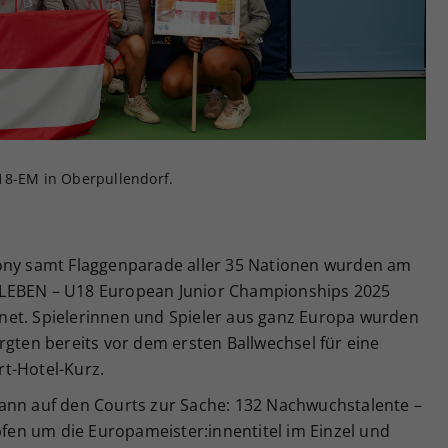
Zweck
generierte ID, für die historische Speicherung
Ihrer vorgenommen Einstellungen, falls der
Webseiten-Betreiber dies eingestellt hat.
18-EM in Oberpullendorf.
mony samt Flaggenparade aller 35 Nationen wurden am
RLEBEN – U18 European Junior Championships 2025
net. Spielerinnen und Spieler aus ganz Europa wurden
rgten bereits vor dem ersten Ballwechsel für eine
t-Hotel-Kurz.
ann auf den Courts zur Sache: 132 Nachwuchstalente –
en um die Europameister:innentitel im Einzel und