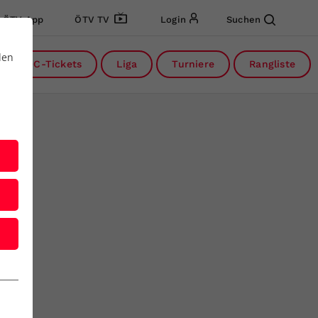
ÖTV App
ÖTV TV
Login
Suchen
den
DC-Tickets
Liga
Turniere
Rangliste