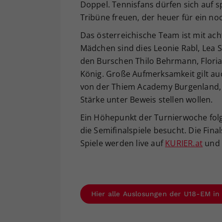
Doppel. Tennisfans dürfen sich auf
Tribüne freuen, der heuer für ein no
Das österreichische Team ist mit ach
Mädchen sind dies Leonie Rabl, Lea S
den Burschen Thilo Behrmann, Flori
König. Große Aufmerksamkeit gilt a
von der Thiem Academy Burgenland, d
Stärke unter Beweis stellen wollen.
Ein Höhepunkt der Turnierwoche fol
die Semifinalspiele besucht. Die Fina
Spiele werden live auf
KURIER.at
und 
Hier alle Auslosungen der U18-EM in