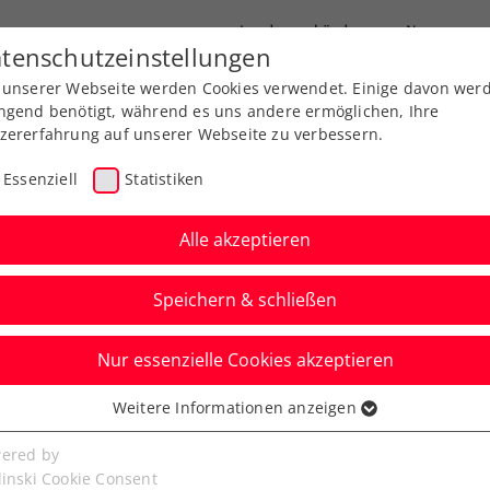
Landesverbände
News
tenschutzeinstellungen
 unserer Webseite werden Cookies verwendet. Einige davon wer
port
Ausbildung
Services
Über uns
ngend benötigt, während es uns andere ermöglichen, Ihre
zererfahrung auf unserer Webseite zu verbessern.
Essenziell
Statistiken
Alle akzeptieren
Speichern & schließen
Nur essenzielle Cookies akzeptieren
8-EM in Oberpullendorf
Weitere Informationen anzeigen
ssenziell
et
senzielle Cookies werden für grundlegende Funktionen der
ered by
bseite benötigt. Dadurch ist gewährleistet, dass die Webseite
linski Cookie Consent