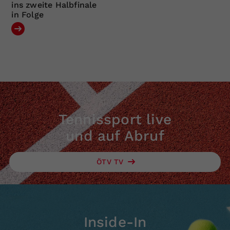
ins zweite Halbfinale
in Folge
Tennissport live
und auf Abruf
ÖTV TV
Inside-In