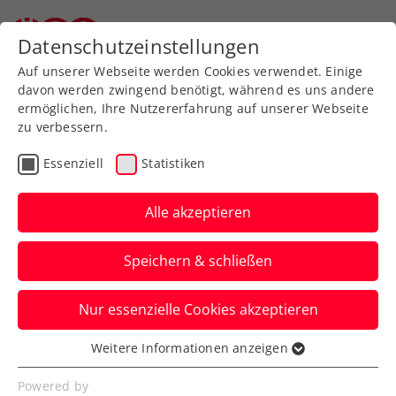
Zurück zur Newsübersicht
Datenschutzeinstellungen
Auf unserer Webseite werden Cookies verwendet. Einige
davon werden zwingend benötigt, während es uns andere
ermöglichen, Ihre Nutzererfahrung auf unserer Webseite
zu verbessern.
Turniere
ITF
Essenziell
Statistiken
ITF Don Benito: Paszek
gelingt mit 32 Novum in
Alle akzeptieren
18-jähriger Profikarriere
Speichern & schließen
Die routinierte ÖTV-Spielerin erhält in
Nur essenzielle Cookies akzeptieren
Spanien ihre nächste Chance auf eine
Finalteilnahme.
Weitere Informationen anzeigen
Essenziell
Verfasst von: Manuel Wachta, 14.07.2023
Essenzielle Cookies werden für grundlegende
Powered by