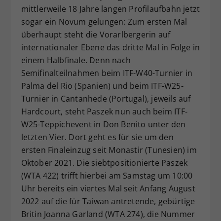
mittlerweile 18 Jahre langen Profilaufbahn jetzt
Dieser Wert speichert Ihre Consent-
sogar ein Novum gelungen: Zum ersten Mal
Einstellungen. Unter anderem eine
zufällig generierte ID, für die
überhaupt steht die Vorarlbergerin auf
Zweck
historische Speicherung Ihrer
internationaler Ebene das dritte Mal in Folge in
vorgenommen Einstellungen, falls der
einem Halbfinale. Denn nach
Webseiten-Betreiber dies eingestellt
Semifinalteilnahmen beim ITF-W40-Turnier in
hat.
Palma del Rio (Spanien) und beim ITF-W25-
Turnier in Cantanhede (Portugal), jeweils auf
Hardcourt, steht Paszek nun auch beim ITF-
W25-Teppichevent in Don Benito unter den
letzten Vier. Dort geht es für sie um den
ersten Finaleinzug seit Monastir (Tunesien) im
Oktober 2021. Die siebtpositionierte Paszek
(WTA 422) trifft hierbei am Samstag um 10:00
Uhr bereits ein viertes Mal seit Anfang August
2022 auf die für Taiwan antretende, gebürtige
Britin Joanna Garland (WTA 274), die Nummer