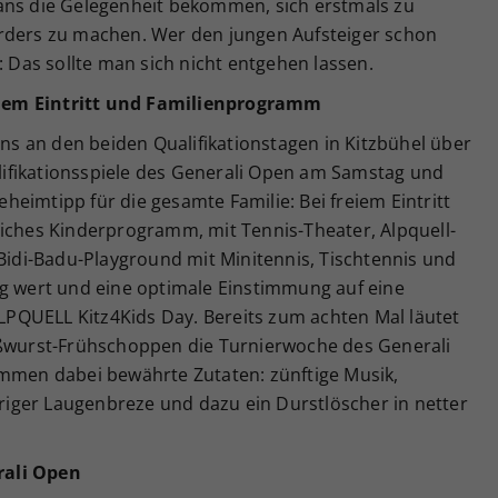
ans die Gelegenheit bekommen, sich erstmals zu
arders zu machen. Wer den jungen Aufsteiger schon
: Das sollte man sich nicht entgehen lassen.
iem Eintritt und Familienprogramm
ans an den beiden Qualifikationstagen in Kitzbühel über
ualifikationsspiele des Generali Open am Samstag und
Geheimtipp für die gesamte Familie: Bei freiem Eintritt
eiches Kinderprogramm, mit Tennis-Theater, Alpquell-
di-Badu-Playground mit Minitennis, Tischtennis und
ug wert und eine optimale Einstimmung auf eine
PQUELL Kitz4Kids Day. Bereits zum achten Mal läutet
ißwurst-Frühschoppen die Turnierwoche des Generali
ommen dabei bewährte Zutaten: zünftige Musik,
iger Laugenbreze und dazu ein Durstlöscher in netter
rali Open