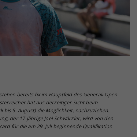
Zweck
generierte ID, für die historische Speicherung
Ihrer vorgenommen Einstellungen, falls der
Webseiten-Betreiber dies eingestellt hat.
tehen bereits fix im Hauptfeld des Generali Open
sterreicher hat aus derzeitiger Sicht beim
li bis 5. August) die Möglichkeit, nachzuziehen.
g, der 17-jährige Joel Schwärzler, wird von den
ard für die am 29. Juli beginnende Qualifikation