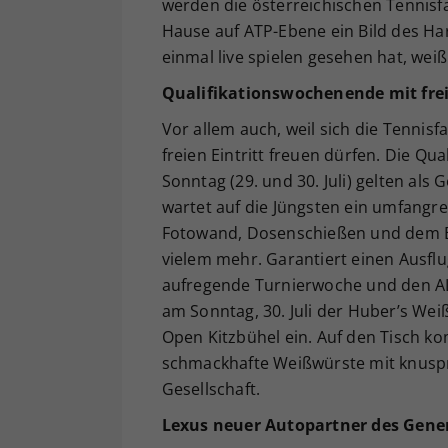
werden die österreichischen Tennisf
Hause auf ATP-Ebene ein Bild des H
einmal live spielen gesehen hat, weiß
Qualifikationswochenende mit fre
Vor allem auch, weil sich die Tennisf
freien Eintritt freuen dürfen. Die Q
Sonntag (29. und 30. Juli) gelten als 
wartet auf die Jüngsten ein umfangr
Fotowand, Dosenschießen und dem Bi
vielem mehr. Garantiert einen Ausfl
aufregende Turnierwoche und den AL
am Sonntag, 30. Juli der Huber’s We
Open Kitzbühel ein. Auf den Tisch k
schmackhafte Weißwürste mit knuspr
Gesellschaft.
Lexus neuer Autopartner des Gene