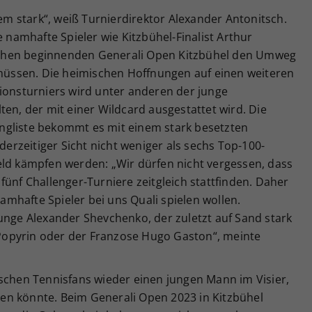
rem stark“, weiß Turnierdirektor Alexander Antonitsch.
e namhafte Spieler wie Kitzbühel-Finalist Arthur
chen beginnenden Generali Open Kitzbühel den Umweg
üssen. Die heimischen Hoffnungen auf einen weiteren
tionsturniers wird unter anderen der junge
ten, der mit einer Wildcard ausgestattet wird. Die
ngliste bekommt es mit einem stark besetzten
 derzeitiger Sicht nicht weniger als sechs Top-100-
eld kämpfen werden: „Wir dürfen nicht vergessen, dass
fünf Challenger-Turniere zeitgleich stattfinden. Daher
namhafte Spieler bei uns Quali spielen wollen.
unge Alexander Shevchenko, der zuletzt auf Sand stark
i Popyrin oder der Franzose Hugo Gaston“, meinte
ischen Tennisfans wieder einen jungen Mann im Visier,
en könnte. Beim Generali Open 2023 in Kitzbühel