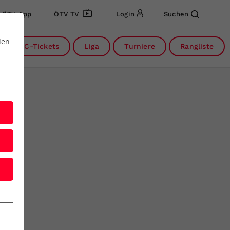
ÖTV App
ÖTV TV
Login
Suchen
den
DC-Tickets
Liga
Turniere
Rangliste