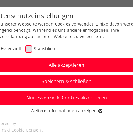
Landesverbände
News
tenschutzeinstellungen
 unserer Webseite werden Cookies verwendet. Einige davon wer
port
Ausbildung
Services
Über uns
ngend benötigt, während es uns andere ermöglichen, Ihre
zererfahrung auf unserer Webseite zu verbessern.
Essenziell
Statistiken
Alle akzeptieren
Speichern & schließen
Nur essenzielle Cookies akzeptieren
Kitzbühel: Schwärzler
Weitere Informationen anzeigen
ssenziell
 für die Qualifikation
senzielle Cookies werden für grundlegende Funktionen der
ered by
bseite benötigt. Dadurch ist gewährleistet, dass die Webseite
linski Cookie Consent