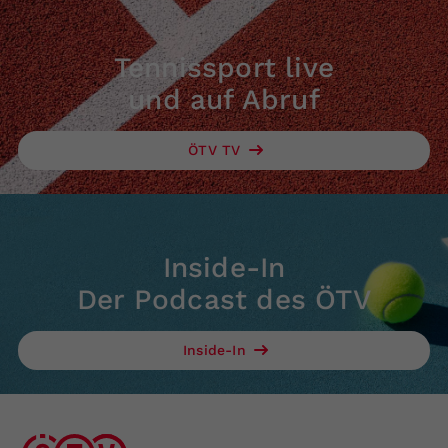
Tennissport live
und auf Abruf
ÖTV TV
Inside-In
Der Podcast des ÖTV
Inside-In