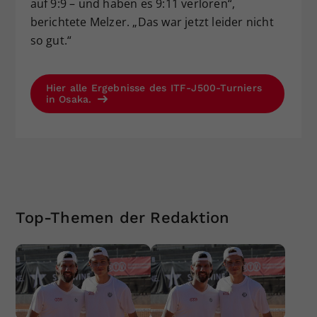
auf 9:9 – und haben es 9:11 verloren“,
berichtete Melzer. „Das war jetzt leider nicht
so gut.“
Hier alle Ergebnisse des ITF-J500-Turniers
in Osaka.
Top-Themen der Redaktion