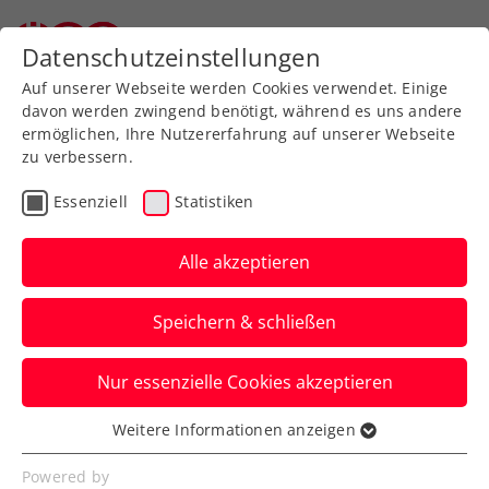
Zurück zur Newsübersicht
Datenschutzeinstellungen
Auf unserer Webseite werden Cookies verwendet. Einige
davon werden zwingend benötigt, während es uns andere
ermöglichen, Ihre Nutzererfahrung auf unserer Webseite
zu verbessern.
Turniere
Kids & Jugend
ITF
Essenziell
Statistiken
ITF Osaka: Schwärzler
kämpft sich mit starken
Alle akzeptieren
Nerven unter die letzten
Speichern & schließen
Vier
Nur essenzielle Cookies akzeptieren
Der ÖTV-Vertragsspieler ist beim
Topturnier in Japan im Einzel weiter im
Weitere Informationen anzeigen
Essenziell
Titelrennen.
Essenzielle Cookies werden für grundlegende
Powered by