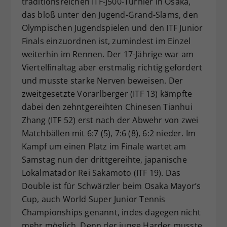
traditionsreichen ITF-J500-Turnier in Osaka,
Dieser Wert speichert Ihre Consent-
das bloß unter den Jugend-Grand-Slams, den
Einstellungen. Unter anderem eine
Olympischen Jugendspielen und den ITF Junior
zufällig generierte ID, für die
Finals einzuordnen ist, zumindest im Einzel
Zweck
historische Speicherung Ihrer
weiterhin im Rennen. Der 17-Jährige war am
vorgenommen Einstellungen, falls der
Viertelfinaltag aber erstmalig richtig gefordert
Webseiten-Betreiber dies eingestellt
hat.
und musste starke Nerven beweisen. Der
zweitgesetzte Vorarlberger (ITF 13) kämpfte
dabei den zehntgereihten Chinesen Tianhui
Zhang (ITF 52) erst nach der Abwehr von zwei
Matchbällen mit 6:7 (5), 7:6 (8), 6:2 nieder. Im
Kampf um einen Platz im Finale wartet am
Samstag nun der drittgereihte, japanische
Lokalmatador Rei Sakamoto (ITF 19). Das
Double ist für Schwärzler beim Osaka Mayor’s
Cup, auch World Super Junior Tennis
Championships genannt, indes dagegen nicht
mehr möglich. Denn der junge Harder musste