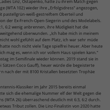
adies Linz, Ostapenko, hatte zu ihrem Match gegen
rage (WTA 102) wieder ihre „Erfolgsdress“ angezogen,
it pastellgrün-weiß-gestreiftem Oberteil und
tion der Ex-French-Open-Siegerin und des Modelabels.
:1, 6:2 wenig anbrennen, ihre Müdigkeit hat die
en weitgehend überwunden. „Ich habe mich in meinem
cht wohl gefühlt auf dem Platz, ich war sehr müde
tte noch nicht viele Tage spielfrei heuer. Aber heute
l, ich mag es, wenn ich vor vollem Haus spielen kann.“
stag im Semifinale wieder können. 2019 stand sie in
ei Sätzen Coco Gauff), heuer würde die begeisterte
n nach der mit 8100 Kristallen besetzten Trophäe
tennis-Klassiker im Jahr 2015 bereits einmal
zte sich die ehemalige Nummer elf der Welt gegen die
ens (WTA 26) überraschend deutlich mit 6:3, 6:2 durch.
was Tribut zollen. Die Linz-Finalistin von 2020 hatte