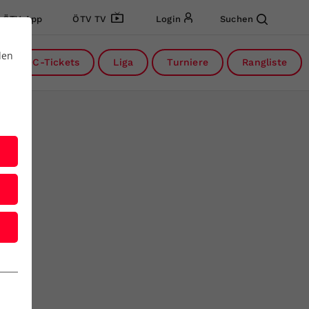
ÖTV App
ÖTV TV
Login
Suchen
den
DC-Tickets
Liga
Turniere
Rangliste