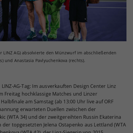
Zweck
generierte ID, für die historische Speicherung
Ihrer vorgenommen Einstellungen, falls der
Webseiten-Betreiber dies eingestellt hat.
der LINZ AG) absolvierte den Münzwurf im abschließenden
s) und Anastasia Pavlyuchenkova (rechts).
 LINZ-AG-Tag: Im ausverkauften Design Center Linz
m Freitag hochklassige Matches und Linzer
m Halbfinale am Samstag (ab 13:00 Uhr live auf ORF
pannung erwarteten Duellen zwischen der
kic (WTA 34) und der zweitgereihten Russin Ekaterina
 der topgesetzten Jelena Ostapenko aus Lettland (WTA
henkova (WTA 42), der Linz-Siegerin von 2015.