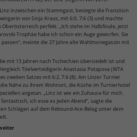
n Linz inzwischen ein Stammgast, besiegte die Französin
ingerin von Sinja Kraus, mit 6:0, 7:6 (3) und machte
 Oberösterreich perfekt. „Ich stehe im Halbfinale, jetzt
arovski-Trophäe habe ich schon ein Auge geworfen. Sie
passen“, meinte die 27 Jahre alte Wahlmonegassin mit
ie mit 13 Jahren nach Tschechien übersiedelt ist und
Vergleich Titelverteidigerin Anastasia Potapova (WTA
s zweiten Satzes mit 6:2, 7:6 (8). Am Linzer Turnier
r die Nähe zu ihrem Wohnort, die Küche im Turnierhotel
peziellen angetan. „Linz ist wie ein Zuhause für mich.
fantastisch, ich esse es jeden Abend“, sagte die
lachen Schlägen auf dem Rebound-Ace-Belag unter dem
elt.
weiter