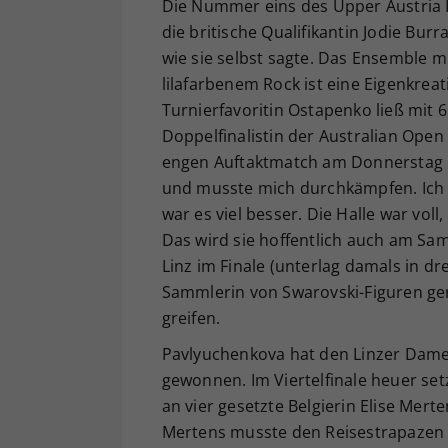
Die Nummer eins des Upper Austria L
die britische Qualifikantin Jodie Bur
wie sie selbst sagte. Das Ensemble m
lilafarbenem Rock ist eine Eigenkrea
Turnierfavoritin Ostapenko ließ mit 6
Doppelfinalistin der Australian Op
engen Auftaktmatch am Donnerstag ni
und musste mich durchkämpfen. Ich ha
war es viel besser. Die Halle war vol
Das wird sie hoffentlich auch am Sam
Linz im Finale (unterlag damals in dr
Sammlerin von Swarovski-Figuren ger
greifen.
Pavlyuchenkova hat den Linzer Damen
gewonnen. Im Viertelfinale heuer set
an vier gesetzte Belgierin Elise Mert
Mertens musste den Reisestrapazen et