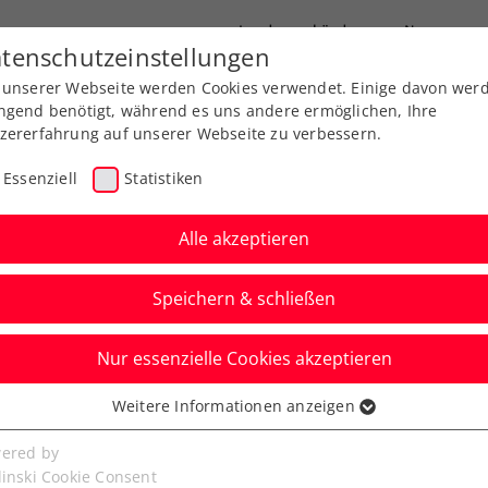
Landesverbände
News
tenschutzeinstellungen
 unserer Webseite werden Cookies verwendet. Einige davon wer
port
Ausbildung
Services
Über uns
ngend benötigt, während es uns andere ermöglichen, Ihre
zererfahrung auf unserer Webseite zu verbessern.
Essenziell
Statistiken
Alle akzeptieren
Speichern & schließen
Nur essenzielle Cookies akzeptieren
Ladies Linz: Top 3 und
Weitere Informationen anzeigen
ssenziell
 im Halbfinale
senzielle Cookies werden für grundlegende Funktionen der
ered by
bseite benötigt. Dadurch ist gewährleistet, dass die Webseite
linski Cookie Consent