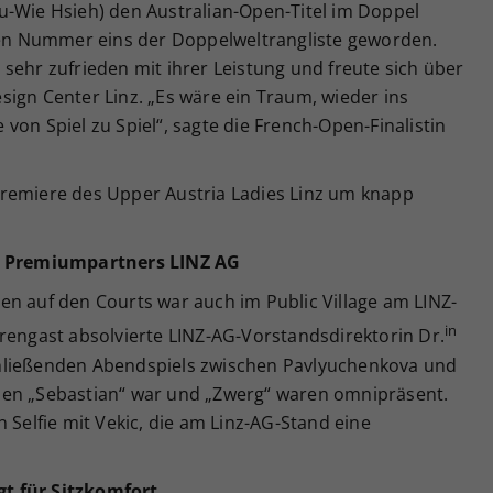
u-Wie Hsieh) den Australian-Open-Titel im Doppel
n Nummer eins der Doppelweltrangliste geworden.
sehr zufrieden mit ihrer Leistung und freute sich über
ign Center Linz. „Es wäre ein Traum, wieder ins
von Spiel zu Spiel“, sagte die French-Open-Finalistin
remiere des Upper Austria Ladies Linz um knapp
es Premiumpartners LINZ AG
en auf den Courts war auch im Public Village am LINZ-
in
rengast absolvierte LINZ-AG-Vorstandsdirektorin Dr.
hließenden Abendspiels zwischen Pavlyuchenkova und
hen „Sebastian“ war und „Zwerg“ waren omnipräsent.
 Selfie mit Vekic, die am Linz-AG-Stand eine
t für Sitzkomfort