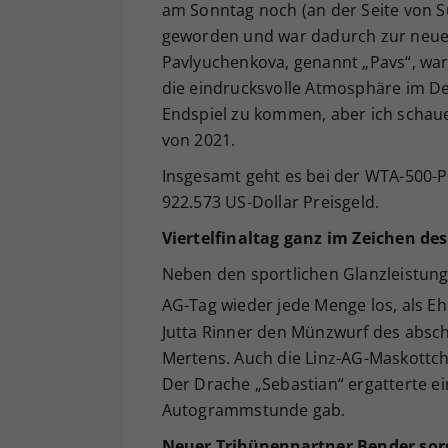
am Sonntag noch (an der Seite von S
geworden und war dadurch zur neue
Pavlyuchenkova, genannt „Pavs“, war 
die eindrucksvolle Atmosphäre im Des
Endspiel zu kommen, aber ich schaue 
von 2021.
Insgesamt geht es bei der WTA-500-P
922.573 US-Dollar Preisgeld.
Viertelfinaltag ganz im Zeichen d
Neben den sportlichen Glanzleistung
AG-Tag wieder jede Menge los, als Eh
Jutta Rinner den Münzwurf des absc
Mertens. Auch die Linz-AG-Maskottc
Der Drache „Sebastian“ ergatterte ein
Autogrammstunde gab.
Neuer Tribünenpartner Bender sorg