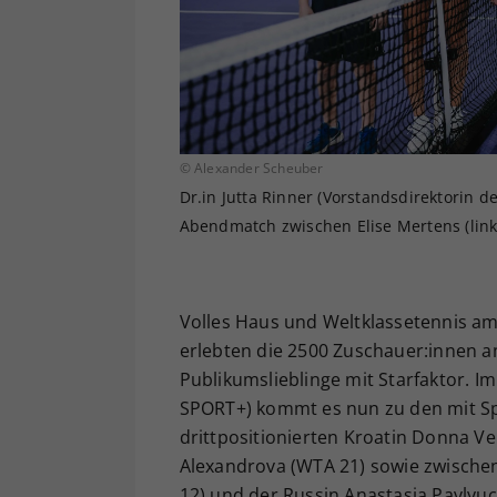
© Alexander Scheuber
Dr.in Jutta Rinner (Vorstandsdirektorin 
Abendmatch zwischen Elise Mertens (link
Volles Haus und Weltklassetennis am
erlebten die 2500 Zuschauer:innen a
Publikumslieblinge mit Starfaktor. I
SPORT+) kommt es nun zu den mit S
drittpositionierten Kroatin Donna Ve
Alexandrova (WTA 21) sowie zwischen
12) und der Russin Anastasia Pavlyuc