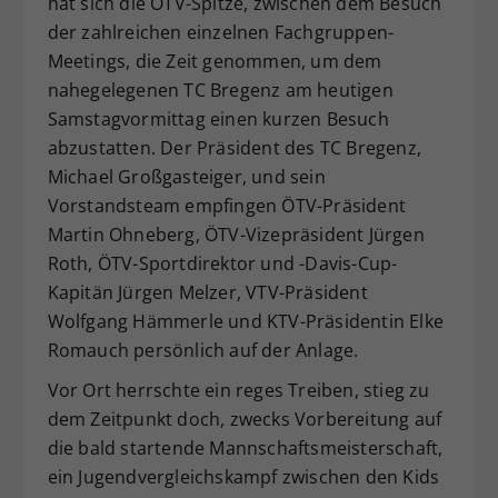
hat sich die ÖTV-Spitze, zwischen dem Besuch
Dieser Wert speichert Ihre Consent-
der zahlreichen einzelnen Fachgruppen-
Einstellungen. Unter anderem eine
Meetings, die Zeit genommen, um dem
zufällig generierte ID, für die
nahegelegenen TC Bregenz am heutigen
Zweck
historische Speicherung Ihrer
Samstagvormittag einen kurzen Besuch
vorgenommen Einstellungen, falls der
abzustatten. Der Präsident des TC Bregenz,
Webseiten-Betreiber dies eingestellt
hat.
Michael Großgasteiger, und sein
Vorstandsteam empfingen ÖTV-Präsident
Martin Ohneberg, ÖTV-Vizepräsident Jürgen
Roth, ÖTV-Sportdirektor und -Davis-Cup-
Kapitän Jürgen Melzer, VTV-Präsident
Wolfgang Hämmerle und KTV-Präsidentin Elke
Romauch persönlich auf der Anlage.
Vor Ort herrschte ein reges Treiben, stieg zu
dem Zeitpunkt doch, zwecks Vorbereitung auf
die bald startende Mannschaftsmeisterschaft,
ein Jugendvergleichskampf zwischen den Kids