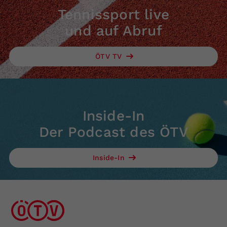
Tennissport live
und auf Abruf
ÖTV TV
Inside-In
Der Podcast des ÖTV
Inside-In