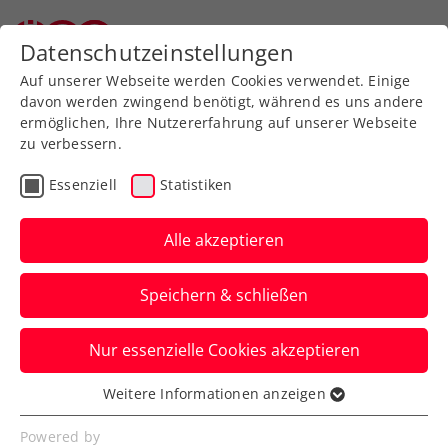
Zurück zur Newsübersicht
Datenschutzeinstellungen
Auf unserer Webseite werden Cookies verwendet. Einige
davon werden zwingend benötigt, während es uns andere
ermöglichen, Ihre Nutzererfahrung auf unserer Webseite
zu verbessern.
Verbands-Info
Kids & Jugend
Essenziell
Statistiken
Vor der
Generalversammlung:
Alle akzeptieren
ÖTV-Spitze auf Besuch
Speichern & schließen
beim TC Bregenz
Nur essenzielle Cookies akzeptieren
Präsident Martin Ohneberg, Vizepräsident
Jürgen Roth, Sportdirektor Jürgen Melzer
Weitere Informationen anzeigen
Essenziell
machen sich Bild der Jugend.
Essenzielle Cookies werden für grundlegende
Powered by