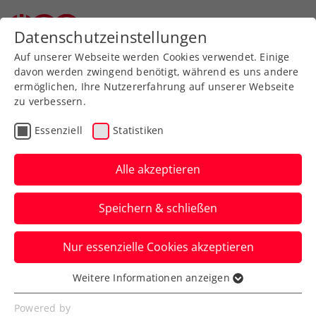
Zurück zur Newsübersicht
Datenschutzeinstellungen
Auf unserer Webseite werden Cookies verwendet. Einige
davon werden zwingend benötigt, während es uns andere
ermöglichen, Ihre Nutzererfahrung auf unserer Webseite
zu verbessern.
Rollstuhltennis
Inklusion
Turniere
Essenziell
Statistiken
ITF
Alle akzeptieren
Das Programm der 36. s
Speichern & schließen
Versicherung Austrian
Open 2025
Nur essenzielle Cookies akzeptieren
Das erwartet Spieler:innen und Fans beim
Weitere Informationen anzeigen
Essenziell
internationalen Rollstuhltennisturnier in
Essenzielle Cookies werden für grundlegende
Powered by
Groß-Siegharts.