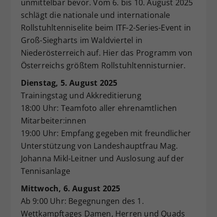
unmittelbar bevor. Vom 6. bis 10. August 2025
Dieser Wert speichert Ihre Consent-
schlägt die nationale und internationale
Einstellungen. Unter anderem eine
Rollstuhltenniselite beim ITF-2-Series-Event in
zufällig generierte ID, für die
Groß-Siegharts im Waldviertel in
Zweck
historische Speicherung Ihrer
Niederösterreich auf. Hier das Programm von
vorgenommen Einstellungen, falls der
Webseiten-Betreiber dies eingestellt
Österreichs größtem Rollstuhltennisturnier.
hat.
Dienstag, 5. August 2025
Trainingstag und Akkreditierung
18:00 Uhr: Teamfoto aller ehrenamtlichen
Mitarbeiter:innen
19:00 Uhr: Empfang gegeben mit freundlicher
Unterstützung von Landeshauptfrau Mag.
Johanna Mikl-Leitner und Auslosung auf der
Tennisanlage
Mittwoch, 6. August 2025
Ab 9:00 Uhr: Begegnungen des 1.
Wettkampftages Damen, Herren und Quads