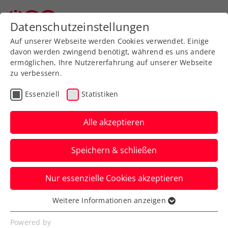
Zurück zur Newsübersicht
Datenschutzeinstellungen
Auf unserer Webseite werden Cookies verwendet. Einige
davon werden zwingend benötigt, während es uns andere
ermöglichen, Ihre Nutzererfahrung auf unserer Webseite
zu verbessern.
Turniere
ATP
Essenziell
Statistiken
ATP Marseille: Weissborn
mit 4. Doppel-
Alle akzeptieren
Halbfinaleinzug am Stück
Speichern & schließen
… auch wenn das ÖTV-Doppel-Ass in
Nur essenzielle Cookies akzeptieren
Frankreich diesmal einen sehr
entspannten Arbeitstag hatte.
Weitere Informationen anzeigen
Essenziell
Verfasst von: Manuel Wachta, 23.02.2023
Essenzielle Cookies werden für grundlegende
Powered by