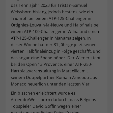
das Tennisjahr 2023 für Tristan-Samuel
Dieser Wert speichert Ihre Consent-
Weissborn bislang jedoch bestens, wie ein
Einstellungen. Unter anderem eine
zufällig generierte ID, für die
Triumph bei einem ATP-125-Challenger in
Zweck
historische Speicherung Ihrer
Ottignies-Louvain-la-Neuve und Halbfinals bei
vorgenommen Einstellungen, falls der
einem ATP-100-Challenger in Wilna und einem
Webseiten-Betreiber dies eingestellt
ATP-125-Challenger in Manama zeigen. In
hat.
dieser Woche hat der 31-Jährige jetzt seinen
vierten Halbfinaleinzug in Folge geschafft, und
das sogar eine Ebene höher. Der Wiener steht
bei den Open 13 Provence, einer ATP-250-
Hartplatzveranstaltung in Marseille, mit
seinem Doppelpartner Romain Arneodo aus
Monaco neuerlich unter den letzten Vier.
Ein bisschen erleichtert wurde es
Arneodo/Weissborn dadurch, dass Belgiens
Topspieler David Goffin wegen einer
Verletzung des linken Knies für den