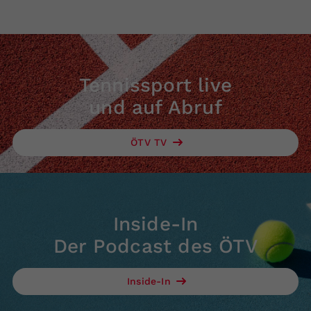
Tennissport live
und auf Abruf
ÖTV TV
Inside-In
Der Podcast des ÖTV
Inside-In