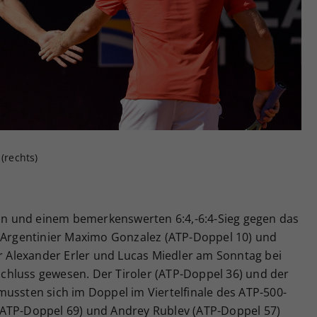
Zweck
generierte ID, für die historische Speicherung
Ihrer vorgenommen Einstellungen, falls der
Webseiten-Betreiber dies eingestellt hat.
(rechts)
tion und einem bemerkenswerten 6:4,-6:4-Sieg gegen das
e Argentinier Maximo Gonzalez (ATP-Doppel 10) und
ür Alexander Erler und Lucas Miedler am Sonntag bei
hluss gewesen. Der Tiroler (ATP-Doppel 36) und der
ussten sich im Doppel im Viertelfinale des ATP-500-
(ATP-Doppel 69) und Andrey Rublev (ATP-Doppel 57)