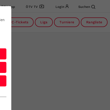
ÖTV App
ÖTV TV
Login
Suchen
den
DC-Tickets
Liga
Turniere
Rangliste