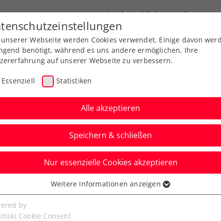
Landesverbände
News
tenschutzeinstellungen
 unserer Webseite werden Cookies verwendet. Einige davon wer
port
Ausbildung
Services
Über uns
ngend benötigt, während es uns andere ermöglichen, Ihre
zererfahrung auf unserer Webseite zu verbessern.
Essenziell
Statistiken
Alle akzeptieren
Speichern & schließen
Nur essenzielle Cookies akzeptieren
ler/Miedler schrammen
Weitere Informationen anzeigen
ssenziell
vorbei
senzielle Cookies werden für grundlegende Funktionen der
ered by
bseite benötigt. Dadurch ist gewährleistet, dass die Webseite
linski Cookie Consent