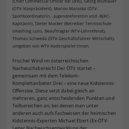
(Chief Commercial Officer bei Drei), Georg Blumauer
Dieser Wert speichert Ihre Consent-
(ÖTV-Vizepräsident), Marion Maruska (ÖTV-
Einstellungen. Unter anderem eine
Sportkoordinatorin, -Jugendreferentin und -BJKC-
zufällig generierte ID, für die
Kapitänin), Dieter Mocker (Betreiber Tennisschule
Zweck
historische Speicherung Ihrer
smashing suns, Beauftragter WTV-Lehrreferat),
vorgenommen Einstellungen, falls der
Thomas Schweda (ÖTV-Geschäftsführer Wirtschaft),
Webseiten-Betreiber dies eingestellt
hat.
umgeben von WTV-Kaderspieler:innen.
Frischer Wind im österreichischen
Nachwuchsbereich! Der ÖTV startet –
gemeinsam mit dem Telekom-
Komplettanbieter Drei – eine neue Kidstennis-
Offensive. Diese setzt dabei gleich an
mehreren, ganz entscheidenden Punkten und
Teilbereichen an, bei denen man unter
anderen auch aufs Fachwissen der heimischen
Kidstennis-Experten Michael Ebert (Ex-ÖTV-
Leiter Nachwuchsentwicklung der