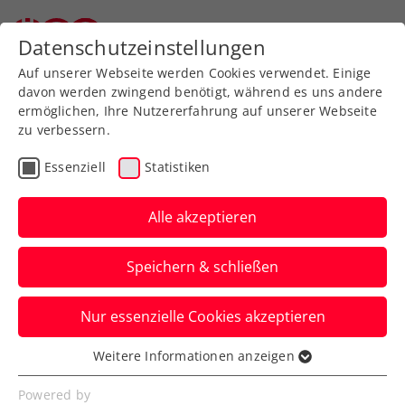
Zurück zur Newsübersicht
Datenschutzeinstellungen
Auf unserer Webseite werden Cookies verwendet. Einige
davon werden zwingend benötigt, während es uns andere
ermöglichen, Ihre Nutzererfahrung auf unserer Webseite
zu verbessern.
Turniere
Kids & Jugend
Kooperationen
Essenziell
Statistiken
Österreichischer
Tennisverband startet
Alle akzeptieren
neue Kidstennis-
Speichern & schließen
Offensive mit Drei
Nur essenzielle Cookies akzeptieren
Die Offensive zielt sowohl auf
Tennislehrende als auch auf die Kids,
Weitere Informationen anzeigen
Essenziell
Eltern und Vereine ab.
Essenzielle Cookies werden für grundlegende
Powered by