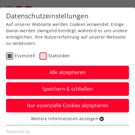
Zurück zur Newsübersicht
Datenschutzeinstellungen
Auf unserer Webseite werden Cookies verwendet. Einige
davon werden zwingend benötigt, während es uns andere
ermöglichen, Ihre Nutzererfahrung auf unserer Webseite
zu verbessern.
Turniere
Essenziell
Statistiken
Generali Open Kitzbühel:
Sensationslauf von
Alle akzeptieren
Misolic erst im Finale
Speichern & schließen
gestoppt
Nur essenzielle Cookies akzeptieren
Der ÖTV-Senkrechtstarter muss sich beim
ATP-Turnier in Tirol Roberto Bautista Agut
Weitere Informationen anzeigen
Essenziell
geschlagen geben.
Essenzielle Cookies werden für grundlegende
Powered by