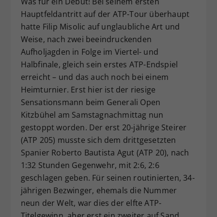
Was für ein Debüt! Bei seinem ersten
Dieser Wert speichert Ihre Consent-
Hauptfeldantritt auf der ATP-Tour überhaupt
Einstellungen. Unter anderem eine
hatte Filip Misolic auf unglaubliche Art und
zufällig generierte ID, für die
Weise, nach zwei beeindruckenden
Zweck
historische Speicherung Ihrer
Aufholjagden in Folge im Viertel- und
vorgenommen Einstellungen, falls der
Halbfinale, gleich sein erstes ATP-Endspiel
Webseiten-Betreiber dies eingestellt
hat.
erreicht – und das auch noch bei einem
Heimturnier. Erst hier ist der riesige
Sensationsmann beim Generali Open
Kitzbühel am Samstagnachmittag nun
gestoppt worden. Der erst 20-jährige Steirer
(ATP 205) musste sich dem drittgesetzten
Spanier Roberto Bautista Agut (ATP 20), nach
1:32 Stunden Gegenwehr, mit 2:6, 2:6
geschlagen geben. Für seinen routinierten, 34-
jährigen Bezwinger, ehemals die Nummer
neun der Welt, war dies der elfte ATP-
Titelgewinn, aber erst ein zweiter auf Sand