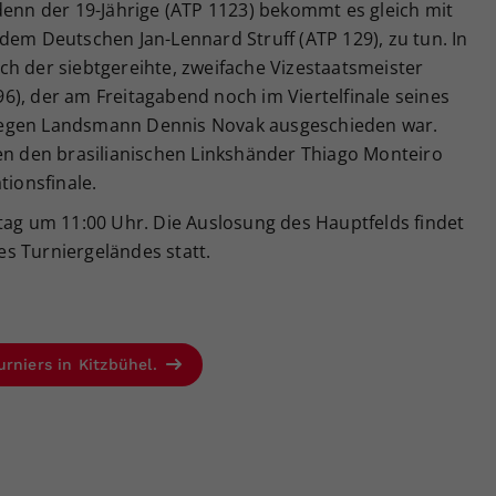
denn der 19-Jährige (ATP 1123) bekommt es gleich mit
dem Deutschen Jan-Lennard Struff (ATP 129), zu tun. In
ch der siebtgereihte, zweifache Vizestaatsmeister
6), der am Freitagabend noch im Viertelfinale seines
gegen Landsmann Dennis Novak ausgeschieden war.
gen den brasilianischen Linkshänder Thiago Monteiro
tionsfinale.
tag um 11:00 Uhr. Die Auslosung des Hauptfelds findet
s Turniergeländes statt.
urniers in Kitzbühel.