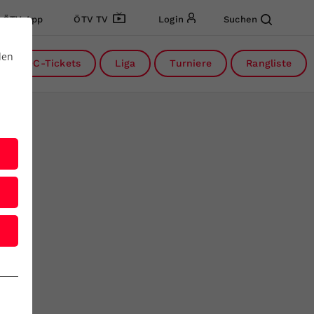
ÖTV App
ÖTV TV
Login
Suchen
den
DC-Tickets
Liga
Turniere
Rangliste