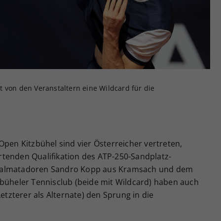
Zweck
generierte ID, für die historische Speicherung
Ihrer vorgenommen Einstellungen, falls der
Webseiten-Betreiber dies eingestellt hat.
 von den Veranstaltern eine Wildcard für die
Open Kitzbühel sind vier Österreicher vertreten,
tenden Qualifikation des ATP-250-Sandplatz-
okalmatadoren Sandro Kopp aus Kramsach und dem
zbüheler Tennisclub (beide mit Wildcard) haben auch
Letzterer als Alternate) den Sprung in die