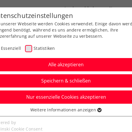
Landesverbände
News
tenschutzeinstellungen
 unserer Webseite werden Cookies verwendet. Einige davon wer
port
Ausbildung
Services
Über uns
ngend benötigt, während es uns andere ermöglichen, Ihre
zererfahrung auf unserer Webseite zu verbessern.
Essenziell
Statistiken
Alle akzeptieren
Speichern & schließen
Nur essenzielle Cookies akzeptieren
Kitzbühel:
Weitere Informationen anzeigen
ssenziell
mit ÖTV-Quartett
senzielle Cookies werden für grundlegende Funktionen der
ered by
bseite benötigt. Dadurch ist gewährleistet, dass die Webseite
linski Cookie Consent