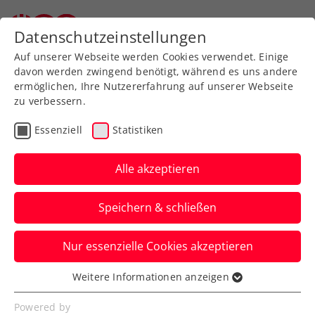
Zurück zur Newsübersicht
Datenschutzeinstellungen
Auf unserer Webseite werden Cookies verwendet. Einige
davon werden zwingend benötigt, während es uns andere
ermöglichen, Ihre Nutzererfahrung auf unserer Webseite
zu verbessern.
Turniere
ATP
Essenziell
Statistiken
Generali Open Kitzbühel:
Novak schafft Sprung in
Alle akzeptieren
den Hauptbewerb
Speichern & schließen
Damit schlägt ein Österreicher-Quartett
Nur essenzielle Cookies akzeptieren
im Hauptfeld des ATP-250-Turniers in
Tirol auf.
Weitere Informationen anzeigen
Essenziell
Verfasst von: Presseaussendung / Redaktion, 30.07.2023
Essenzielle Cookies werden für grundlegende
Powered by