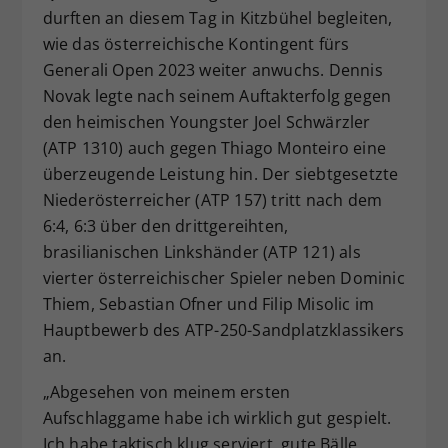
durften an diesem Tag in Kitzbühel begleiten,
Dieser Wert speichert Ihre Consent-
wie das österreichische Kontingent fürs
Einstellungen. Unter anderem eine
zufällig generierte ID, für die
Generali Open 2023 weiter anwuchs. Dennis
Zweck
historische Speicherung Ihrer
Novak legte nach seinem Auftakterfolg gegen
vorgenommen Einstellungen, falls der
den heimischen Youngster Joel Schwärzler
Webseiten-Betreiber dies eingestellt
(ATP 1310) auch gegen Thiago Monteiro eine
hat.
überzeugende Leistung hin. Der siebtgesetzte
Niederösterreicher (ATP 157) tritt nach dem
6:4, 6:3 über den drittgereihten,
brasilianischen Linkshänder (ATP 121) als
vierter österreichischer Spieler neben Dominic
Thiem, Sebastian Ofner und Filip Misolic im
Hauptbewerb des ATP-250-Sandplatzklassikers
an.
„Abgesehen von meinem ersten
Aufschlaggame habe ich wirklich gut gespielt.
Ich habe taktisch klug serviert, gute Bälle