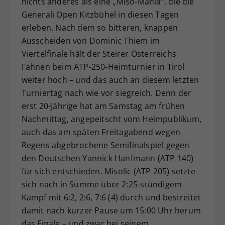
nichts anderes als eine „Miso-Mania“, die die
Dieser Wert speichert Ihre Consent-
Generali Open Kitzbühel in diesen Tagen
Einstellungen. Unter anderem eine
erleben. Nach dem so bitteren, knappen
zufällig generierte ID, für die
Ausscheiden von Dominic Thiem im
Zweck
historische Speicherung Ihrer
Viertelfinale hält der Steirer Österreichs
vorgenommen Einstellungen, falls der
Fahnen beim ATP-250-Heimturnier in Tirol
Webseiten-Betreiber dies eingestellt
hat.
weiter hoch – und das auch an diesem letzten
Turniertag nach wie vor siegreich. Denn der
erst 20-Jährige hat am Samstag am frühen
Nachmittag, angepeitscht vom Heimpublikum,
auch das am späten Freitagabend wegen
Regens abgebrochene Semifinalspiel gegen
den Deutschen Yannick Hanfmann (ATP 140)
für sich entschieden. Misolic (ATP 205) setzte
sich nach in Summe über 2:25-stündigem
Kampf mit 6:2, 2:6, 7:6 (4) durch und bestreitet
damit nach kurzer Pause um 15:00 Uhr herum
das Finale – und zwar bei seinem