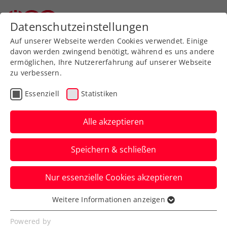
Zurück zur Newsübersicht
Datenschutzeinstellungen
Auf unserer Webseite werden Cookies verwendet. Einige
davon werden zwingend benötigt, während es uns andere
ermöglichen, Ihre Nutzererfahrung auf unserer Webseite
zu verbessern.
Turniere
Essenziell
Statistiken
Generali Open Kitzbühel:
„Miso-Mania“ geht weiter
Alle akzeptieren
– Misolic sensationell im
Speichern & schließen
Finale
Nur essenzielle Cookies akzeptieren
Der ÖTV-Senkrechtstarter gewinnt auch
das am Freitagabend wegen Regens
Weitere Informationen anzeigen
Essenziell
abgebrochene Halbfinale.
Essenzielle Cookies werden für grundlegende
Powered by