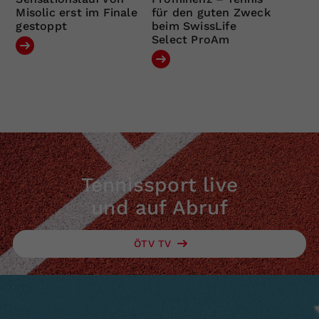
Misolic erst im Finale
für den guten Zweck
gestoppt
beim SwissLife
Select ProAm
Tennissport live
und auf Abruf
ÖTV TV