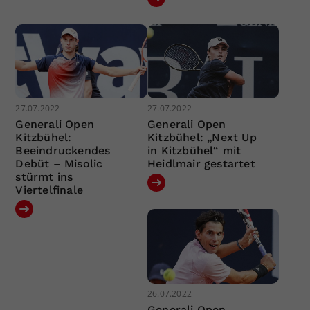
27.07.2022
27.07.2022
Generali Open
Generali Open
Kitzbühel:
Kitzbühel: „Next Up
Beeindruckendes
in Kitzbühel“ mit
Debüt – Misolic
Heidlmair gestartet
stürmt ins
Viertelfinale
26.07.2022
Generali Open