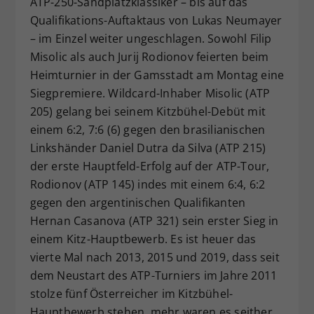
ATP-250-Sandplatzklassiker – bis auf das
Dieser Wert speichert Ihre Consent-
Qualifikations-Auftaktaus von Lukas Neumayer
Einstellungen. Unter anderem eine
– im Einzel weiter ungeschlagen. Sowohl Filip
zufällig generierte ID, für die
Misolic als auch Jurij Rodionov feierten beim
Zweck
historische Speicherung Ihrer
Heimturnier in der Gamsstadt am Montag eine
vorgenommen Einstellungen, falls der
Siegpremiere. Wildcard-Inhaber Misolic (ATP
Webseiten-Betreiber dies eingestellt
hat.
205) gelang bei seinem Kitzbühel-Debüt mit
einem 6:2, 7:6 (6) gegen den brasilianischen
Linkshänder Daniel Dutra da Silva (ATP 215)
der erste Hauptfeld-Erfolg auf der ATP-Tour,
Rodionov (ATP 145) indes mit einem 6:4, 6:2
gegen den argentinischen Qualifikanten
Hernan Casanova (ATP 321) sein erster Sieg in
einem Kitz-Hauptbewerb. Es ist heuer das
vierte Mal nach 2013, 2015 und 2019, dass seit
dem Neustart des ATP-Turniers im Jahre 2011
stolze fünf Österreicher im Kitzbühel-
Hauptbewerb stehen, mehr waren es seither