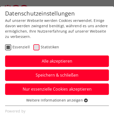
Zurück zur Newsübersicht
Datenschutzeinstellungen
Auf unserer Webseite werden Cookies verwendet. Einige
davon werden zwingend benötigt, während es uns andere
ermöglichen, Ihre Nutzererfahrung auf unserer Webseite
zu verbessern.
Turniere
Essenziell
Statistiken
Generali Open Kitzbühel:
Erster ATP-Sieg für
Alle akzeptieren
Misolic beim Kitz-Debüt,
Speichern & schließen
auch Rodionov weiter
Nur essenzielle Cookies akzeptieren
Für Letzteren ist es ebenfalls das erste
Hauptfeld-Erfolgserlebnis beim ATP-250-
Weitere Informationen anzeigen
Essenziell
Turnier in Tirol.
Essenzielle Cookies werden für grundlegende
Powered by