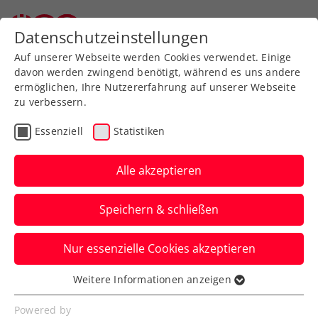
Zurück zur Newsübersicht
Datenschutzeinstellungen
Auf unserer Webseite werden Cookies verwendet. Einige
davon werden zwingend benötigt, während es uns andere
ermöglichen, Ihre Nutzererfahrung auf unserer Webseite
zu verbessern.
Turniere
ATP
Essenziell
Statistiken
Generali Open Kitzbühel:
Sportstars geben sich die
Alle akzeptieren
Klinke in die Hand
Speichern & schließen
Von Radstar Felix Gall über die
Nur essenzielle Cookies akzeptieren
Wintersportler:innen: Das ATP-Turnier
stößt allseits auf Begeisterung.
Weitere Informationen anzeigen
Essenziell
Verfasst von: Presseaussendung / Redaktion, 02.08.2023
Essenzielle Cookies werden für grundlegende
Powered by