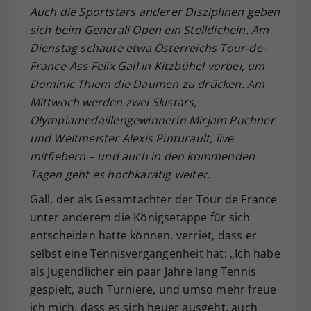
Auch die Sportstars anderer Disziplinen geben
Dieser Wert speichert Ihre Consent-
sich beim Generali Open ein Stelldichein. Am
Einstellungen. Unter anderem eine
zufällig generierte ID, für die
Dienstag schaute etwa Österreichs Tour-de-
Zweck
historische Speicherung Ihrer
France-Ass Felix Gall in Kitzbühel vorbei, um
vorgenommen Einstellungen, falls der
Dominic Thiem die Daumen zu drücken. Am
Webseiten-Betreiber dies eingestellt
Mittwoch werden zwei Skistars,
hat.
Olympiamedaillengewinnerin Mirjam Puchner
und Weltmeister Alexis Pinturault, live
mitfiebern – und auch in den kommenden
Tagen geht es hochkarätig weiter.
Gall, der als Gesamtachter der Tour de France
unter anderem die Königsetappe für sich
entscheiden hatte können, verriet, dass er
selbst eine Tennisvergangenheit hat: „Ich habe
als Jugendlicher ein paar Jahre lang Tennis
gespielt, auch Turniere, und umso mehr freue
ich mich, dass es sich heuer ausgeht, auch