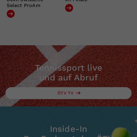
Select ProAm
Tennissport live
und auf Abruf
ÖTV TV
Inside-In