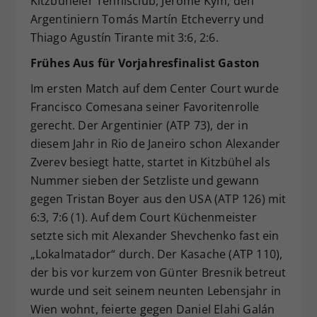
Kitzbüheler Tennisclub, Jérome Kym, den
Argentiniern Tomás Martín Etcheverry und
Thiago Agustín Tirante mit 3:6, 2:6.
Frühes Aus für Vorjahresfinalist Gaston
Im ersten Match auf dem Center Court wurde
Francisco Comesana seiner Favoritenrolle
gerecht. Der Argentinier (ATP 73), der in
diesem Jahr in Rio de Janeiro schon Alexander
Zverev besiegt hatte, startet in Kitzbühel als
Nummer sieben der Setzliste und gewann
gegen Tristan Boyer aus den USA (ATP 126) mit
6:3, 7:6 (1). Auf dem Court Küchenmeister
setzte sich mit Alexander Shevchenko fast ein
„Lokalmatador“ durch. Der Kasache (ATP 110),
der bis vor kurzem von Günter Bresnik betreut
wurde und seit seinem neunten Lebensjahr in
Wien wohnt, feierte gegen Daniel Elahi Galán