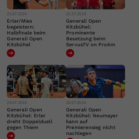
25.07.2024
25.07.2024
Erler/Mies
Generali Open
begeistern:
Kitzbühel:
Halbfinale beim
Prominente
Generali Open
Besetzung beim
Kitzbühel
ServusTV on ProAm
24.07.2024
24.07.2024
Generali Open
Generali Open
Kitzbühel: Erler
Kitzbühel: Neumayer
dreht Doppelduell
kann auf
gegen Thiem
Premierensieg nicht
nachlegen