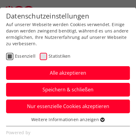
Zurück zur Newsübersicht
Datenschutzeinstellungen
Auf unserer Webseite werden Cookies verwendet. Einige
davon werden zwingend benötigt, während es uns andere
ermöglichen, Ihre Nutzererfahrung auf unserer Webseite
zu verbessern.
Turniere
ATP
Essenziell
Statistiken
Generali Open Kitzbühel:
Schwärzler sorgt für
Alle akzeptieren
Lichtblicke an
Speichern & schließen
regnerischem Tag
Nur essenzielle Cookies akzeptieren
… und scheidet beim ATP-Heimspiel
dennoch knapp aus. Der Dienstag steht
Weitere Informationen anzeigen
Essenziell
im Zeichen der Österreicher.
Essenzielle Cookies werden für grundlegende
Powered by