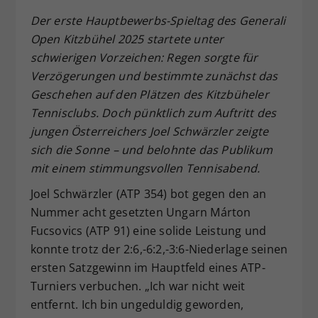
Dieser Wert speichert Ihre Consent-
Der erste Hauptbewerbs-Spieltag des Generali
Einstellungen. Unter anderem eine
Open Kitzbühel 2025 startete unter
zufällig generierte ID, für die
schwierigen Vorzeichen:
Regen sorgte f
ür
Zweck
historische Speicherung Ihrer
Verz
ögerungen und bestimmte zun
ächst das
vorgenommen Einstellungen, falls der
Geschehen auf den Pl
ätzen des Kitzbüheler
Webseiten-Betreiber dies eingestellt
hat.
Tennisclubs. Doch p
ünktlich zum Auftritt des
jungen
Österreichers Joel Schw
ärzler zeigte
sich die Sonne
– und belohnte das Publikum
mit einem stimmungsvollen Tennisabend.
Joel Schwärzler (ATP 354) bot gegen den an
Nummer acht gesetzten Ungarn Márton
Fucsovics (ATP 91) eine solide Leistung und
konnte trotz der 2:6,-6:2,-3:6-Niederlage seinen
ersten Satzgewinn im Hauptfeld eines ATP-
Turniers verbuchen. „Ich war nicht weit
entfernt. Ich bin ungeduldig geworden,