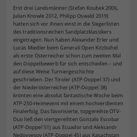
Dieser Wert speichert Ihre Consent-
Erst drei Landsmänner (Stefan Koubek 2006,
Einstellungen. Unter anderem eine
Julian Knowle 2012, Philipp Oswald 2019)
zufällig generierte ID, für die
hatten sich vor ihnen einst in die Siegerlisten
Zweck
historische Speicherung Ihrer
des traditionsreichen Sandplatzklassikers
vorgenommen Einstellungen, falls der
eingetragen. Nun haben Alexander Erler und
Webseiten-Betreiber dies eingestellt
Lucas Miedler beim Generali Open Kitzbühel
hat.
als erste Österreicher schon zum zweiten Mal
den Doppelbewerb für sich entschieden – und
auf diese Weise Turniergeschichte
geschrieben. Der Tiroler (ATP-Doppel 37) und
der Niederösterreicher (ATP-Doppel 38)
krönten eine absolut fantastische Woche beim
ATP-250-Heimevent mit einem hochverdienten
Finalerfolg. Das favorisierte, topgereihte ÖTV-
Duo ließ den viertgereihten Gonzalo Escobar
(ATP-Doppel 51) aus Ecuador und Aleksandr
Nedovyesov (ATP-Doppel 45) aus Kasachstan