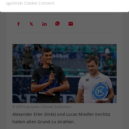
Funktionen der Webseite benötigt. Dadurch ist
Verfasst von: Manuel Wachta, 05.08.2023
sgalinski Cookie Consent
gewährleistet, dass die Webseite einwandfrei
funktioniert.
Cookie-Informationen anzeigen
Name
cookie_optin
Anbieter
Sgalinski
Statistiken
Laufzeit
1 Jahr
Dieses Cookie wird verwendet, um
Zweck
Ihre Cookie-Einstellungen für diese
Website zu speichern.
Name
SgCookieOptin.lastPreferences
© GEPA pictures / Daniel Schönherr
Anbieter
Sgalinski
Alexander Erler (links) und Lucas Miedler (rechts)
hatten allen Grund zu strahlen.
Laufzeit
1 Jahr