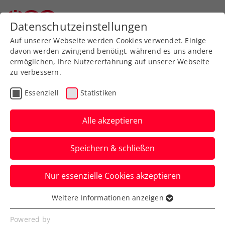
Zurück zur Newsübersicht
Datenschutzeinstellungen
Auf unserer Webseite werden Cookies verwendet. Einige
davon werden zwingend benötigt, während es uns andere
ermöglichen, Ihre Nutzererfahrung auf unserer Webseite
zu verbessern.
Turniere
ATP
Essenziell
Statistiken
Generali Open Kitzbühel:
Erler/Miedler schreiben
Alle akzeptieren
mit 2. Coup
Speichern & schließen
Turniergeschichte
Nur essenzielle Cookies akzeptieren
Das ÖTV-Davis-Cup-Duo krallt sich beim
ATP-Heimturnier in Tirol wie 2021 den
Weitere Informationen anzeigen
Essenziell
Doppeltitel.
Essenzielle Cookies werden für grundlegende
Powered by